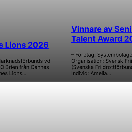
Vinnare av Seni
Talent Award 2
 Lions 2026
– Företag: Systembolage
Marknadsförbunds vd
Organisation: Svensk Frii
O’Brien från Cannes
(Svenska Friidrottförbun
nes Lions…
Individ: Amelia…