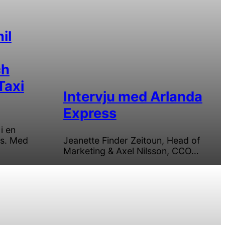
il
ch
Taxi
Intervju med Arlanda
Express
i en
as. Med
Jeanette Finder Zeitoun, Head of
Marketing & Axel Nilsson, CCO…