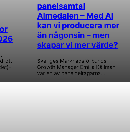
panelsamtal
Almedalen – Med AI
kan vi producera mer
or
än någonsin – men
026
skapar vi mer värde?
t–
drott
Sveriges Marknadsförbunds
det)–
Growth Manager Emilia Källman
var en av paneldeltagarna…