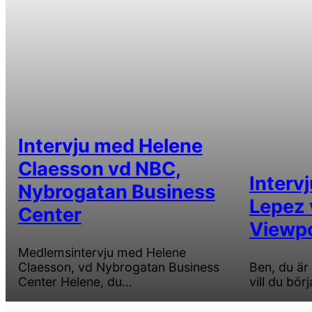
Intervju med Helene
Claesson vd NBC,
Interv
Nybrogatan Business
Lepez 
Center
Viewpo
Medlemsintervju med Helene
Claesson, vd Nybrogatan Business
Ben, du är
Center Helene, du…
vill du bör