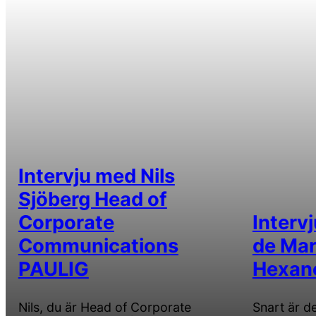
Intervju med Nils
Sjöberg Head of
Corporate
Interv
Communications
de Mar
PAULIG
Hexan
Nils, du är Head of Corporate
Snart är de