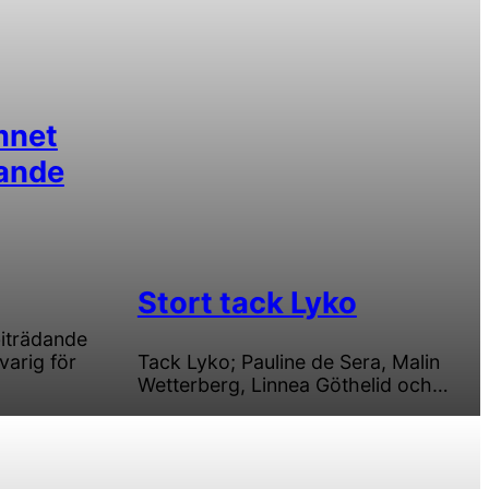
mnet
ande
Stort tack Lyko
iträdande
arig för
Tack Lyko; Pauline de Sera, Malin
Wetterberg, Linnea Göthelid och…