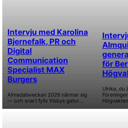
Intervju med Karolina
Interv
Bjernefalk, PR och
Almqui
Digital
genera
Communication
för Be
Specialist MAX
Högva
Burgers
Ulrika, du 
Almedalsveckan 2026 närmar sig
Föreningen
— och snart fylls Visbys gator…
Högvakte