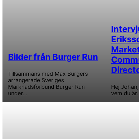
Interv
Erikss
Market
Bilder från Burger Run
Commu
Direct
Tillsammans med Max Burgers
arrangerade Sveriges
Marknadsförbund Burger Run
Hej Johan, 
under…
vem du är