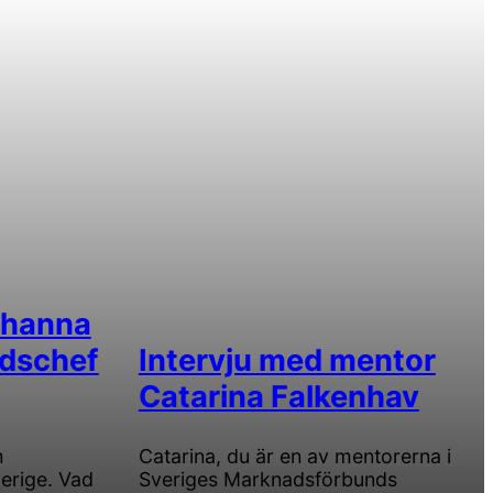
ohanna
dschef
Intervju med mentor
Catarina Falkenhav
m
Catarina, du är en av mentorerna i
erige. Vad
Sveriges Marknadsförbunds