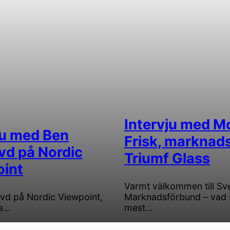
Intervju med M
ju med Ben
Frisk, marknad
vd på Nordic
Triumf Glass
int
Varmt välkommen till Sv
 vd på Nordic Viewpoint,
Marknadsförbund – vad 
ja…
mest…