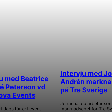
Intervju med J
ju med Beatrice
Andrén markna
é Peterson vd
på Tre Sverige
ova Events
Johanna, du arbetar so
t dags för ert event
marknadschef för Tre Sv