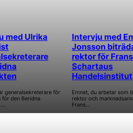
ju med Ulrika
Intervju med E
st
Jonsson biträd
lsekreterare
rektor för Frans
ridna
Schartaus
kten
Handelsinstitut
är generalsekreterare för
Emnet, du arbetar som b
 för den Beridna
rektor och marknadsansv
n.…
Frans…