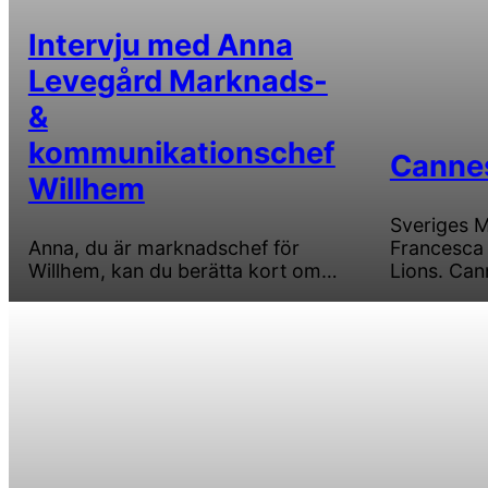
Intervju med Anna
Levegård Marknads-
&
kommunikationschef
Cannes
Willhem
Sveriges 
Anna, du är marknadschef för
Francesca 
Willhem, kan du berätta kort om…
Lions. Can