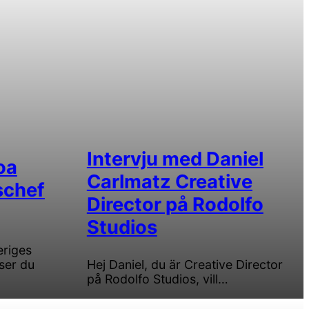
Intervju med Daniel
oa
Carlmatz Creative
schef
Director på Rodolfo
Studios
eriges
ser du
Hej Daniel, du är Creative Director
på Rodolfo Studios, vill…