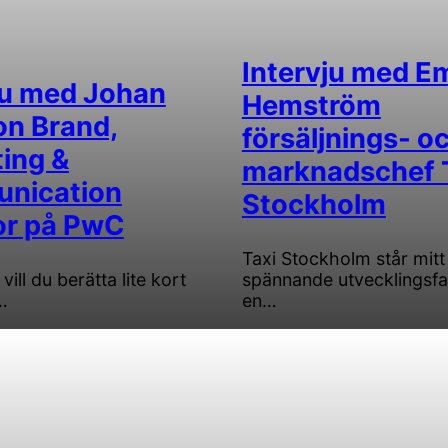
Intervju med Em
ju med Johan
Hemström
on Brand,
försäljnings- o
ing &
marknadschef 
nication
Stockholm
or på PwC
Taxi Stockholm står mitt 
vill du berätta lite kort
spännande utvecklingsf
…
en…