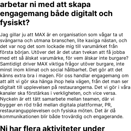
arbetar ni med att skapa
engagemang både digitalt och
fysiskt?
Jag gillar ju att MAX är en organisation som vågar ta ut
svängarna och utmana branschen, lite kaxiga nästan, och
det var nog det som lockade mig till varumärket från
första början. Utöver det är det utan tvekan att få jobba
med ett så älskat varumärke, för vem älskar inte burgare?
Samtidigt driver MAX viktiga frågor utöver burgare, inte
minst inom klimat och social hållbarhet. Det gör att det
känns extra bra i magen. För oss handlar engagemang om
att allt vi gör ska hänga ihop hela vägen, från det man ser
digitalt till upplevelsen på restaurangerna. Det vi gör i våra
kanaler ska förstärkas i verkligheten, och vice versa.
Nyckeln är ett tätt samarbete mellan teamen, där vi
bygger en röd tråd mellan digitala plattformar, PR,
restaurangupplevelsen och fysiska möten. Det är då
kommunikationen blir både trovärdig och engagerande.
Ni har flera aktiviteter under