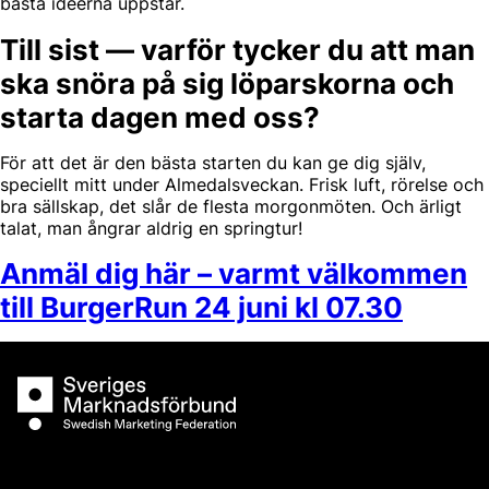
bästa idéerna uppstår.
Till sist — varför tycker du att man
ska snöra på sig löparskorna och
starta dagen med oss?
För att det är den bästa starten du kan ge dig själv,
speciellt mitt under Almedalsveckan. Frisk luft, rörelse och
bra sällskap, det slår de flesta morgonmöten. Och ärligt
talat, man ångrar aldrig en springtur!
Anmäl dig här – varmt välkommen
till BurgerRun 24 juni kl 07.30
Sveriges Marknadsförbund