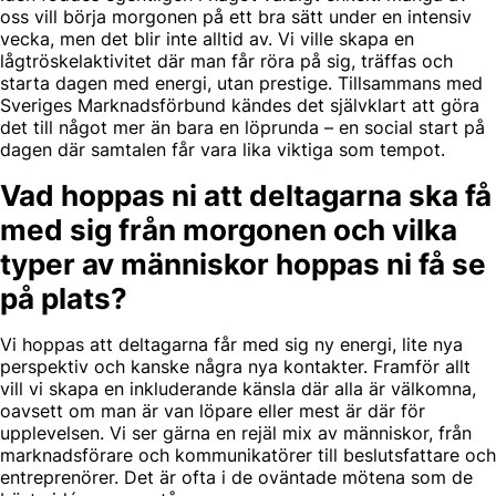
oss vill börja morgonen på ett bra sätt under en intensiv
vecka, men det blir inte alltid av. Vi ville skapa en
lågtröskelaktivitet där man får röra på sig, träffas och
starta dagen med energi, utan prestige. Tillsammans med
Sveriges Marknadsförbund kändes det självklart att göra
det till något mer än bara en löprunda – en social start på
dagen där samtalen får vara lika viktiga som tempot.
Vad hoppas ni att deltagarna ska få
med sig från morgonen och vilka
typer av människor hoppas ni få se
på plats?
Vi hoppas att deltagarna får med sig ny energi, lite nya
perspektiv och kanske några nya kontakter. Framför allt
vill vi skapa en inkluderande känsla där alla är välkomna,
oavsett om man är van löpare eller mest är där för
upplevelsen. Vi ser gärna en rejäl mix av människor, från
marknadsförare och kommunikatörer till beslutsfattare och
entreprenörer. Det är ofta i de oväntade mötena som de