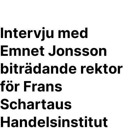
Skip
to
content
Intervju med
Emnet Jonsson
biträdande rektor
för Frans
Schartaus
Handelsinstitut