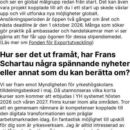
och ser en global målgrupp redan från start. Det kan även
vara projekt kopplade till att du i ett start up skede växlar
upp och vill utforska nya möjligheter globalt.
Ansökningsperioden är öppen två gånger om året och
nästa deadline är den 1 oktober 2026. Många som söker
gör praktik på ambassader och handelskamrar men vi ser
gärna att fler får upp ögonen för dessa stipendiemedel.
(Läs mer om
Fonden för Exportutveckling
)
Hur ser det ut framåt, har Frans
Schartau några spännande nyheter
eller annat som du kan berätta om?
Vi ser fram emot Myndigheten för yrkeshögskolans
tilldelningsbesked i maj. Då utannonseras vilka korta
kurser som kommer att erbjudas i YH systemet hösten
2026 och våren 2027. Finns kurser inom alla områden. Tror
att en gemensam nämnare är kompetenser kopplade till
den digitala transformationen som präglar
arbetsmarknaden idag. En fantastisk möjlighet till upskill
för dig som är yrkesverksam. Jag är alltid intresserad av