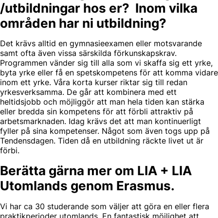
/utbildningar hos er? Inom vilka
områden har ni utbildning?
Det krävs alltid en gymnasieexamen eller motsvarande
samt ofta även vissa särskilda förkunskapskrav.
Programmen vänder sig till alla som vi skaffa sig ett yrke,
byta yrke eller få en spetskompetens för att komma vidare
inom ett yrke. Våra korta kurser riktar sig till redan
yrkesverksamma. De går att kombinera med ett
heltidsjobb och möjliggör att man hela tiden kan stärka
eller bredda sin kompetens för att förbli attraktiv på
arbetsmarknaden. Idag krävs det att man kontinuerligt
fyller på sina kompetenser. Något som även togs upp på
Tendensdagen. Tiden då en utbildning räckte livet ut är
förbi.
Berätta gärna mer om LIA + LIA
Utomlands genom Erasmus.
Vi har ca 30 studerande som väljer att göra en eller flera
praktikperioder utomlands. En fantastisk möjlighet att