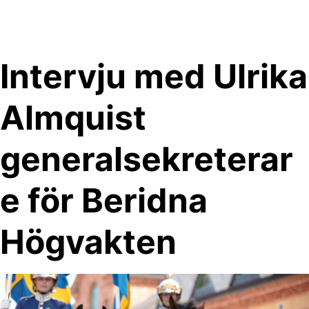
Skip
to
content
Intervju med Ulrika
Almquist
generalsekreterar
e för Beridna
Högvakten