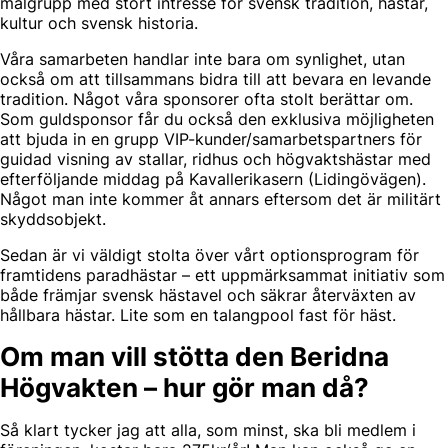
målgrupp med stort intresse för svensk tradition, hästar,
kultur och svensk historia.
Våra samarbeten handlar inte bara om synlighet, utan
också om att tillsammans bidra till att bevara en levande
tradition. Något våra sponsorer ofta stolt berättar om.
Som guldsponsor får du också den exklusiva möjligheten
att bjuda in en grupp VIP-kunder/samarbetspartners för
guidad visning av stallar, ridhus och högvaktshästar med
efterföljande middag på Kavallerikasern (Lidingövägen).
Något man inte kommer åt annars eftersom det är militärt
skyddsobjekt.
Sedan är vi väldigt stolta över vårt optionsprogram för
framtidens paradhästar – ett uppmärksammat initiativ som
både främjar svensk hästavel och säkrar återväxten av
hållbara hästar. Lite som en talangpool fast för häst.
Om man vill stötta den Beridna
Högvakten – hur gör man då?
Så klart tycker jag att alla, som minst, ska bli medlem i