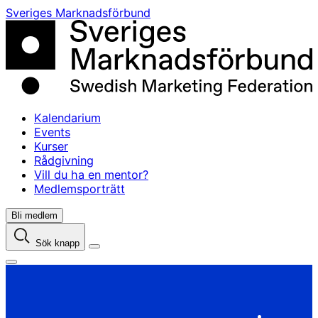
Skip
Sveriges Marknadsförbund
to
content
Kalendarium
Events
Kurser
Rådgivning
Vill du ha en mentor?
Medlemsporträtt
Bli medlem
Sök knapp