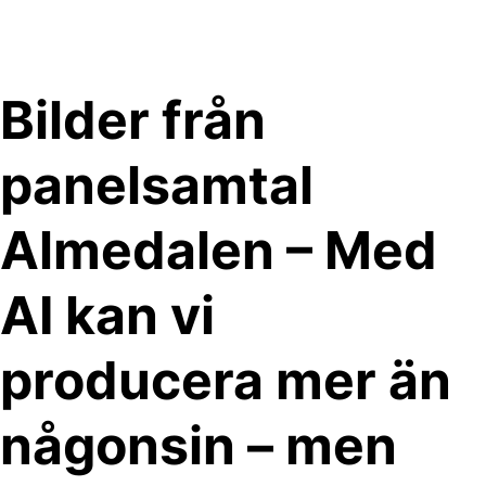
Skip
to
content
Bilder från
panelsamtal
Almedalen – Med
AI kan vi
producera mer än
någonsin – men