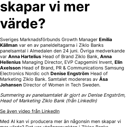
skapar vi mer
värde?
Sveriges Marknadsförbunds Growth Manager
Emilia
Källman
var en av paneldeltagarna i Ziklo Banks
panelsamtal i Almedalen den 24 juni. Övriga medverkande
var
Anna Hartelius
Head of Brand Ziklo Bank,
Anna
Hellenius
Managing Director, EVP Capgemini Invent,
Elin
Axelsson
Head of Brand, PR & Communications Samsung
Electronics Nordic och
Denise Engström
Head of
Marketing Ziklo Bank. Samtalet modereras av
Åsa
Johansen
Director of Women in Tech Sweden.
Summering av panelsamtalet är gjort av Denise Engström,
Head of Marketing Ziklo Bank
(från LinkedIn)
Se även video från LinkedIn
Med AI kan vi producera mer än någonsin men skapar vi
mer värde? Det var utgångspunkten i Ziklos Banks