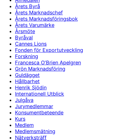
Almedalen
Årets Byrå
Årets Marknadschef
Årets Marknadsföringsbok
Årets Varumärke
Årsmöte
Byråval
Cannes Lions
Fonden för Exportutveckling
Forskning
Francesca O'Brien Apelgren
Grön Marknadsföring
Guldägget
Hållbarhet
Henrik Sjödin
Internationell Utblick
Julgåva
Jurymedlemmar
Konsumentbeteende
Kurs
Medlem
Medlemsmätning
Nätverksträff