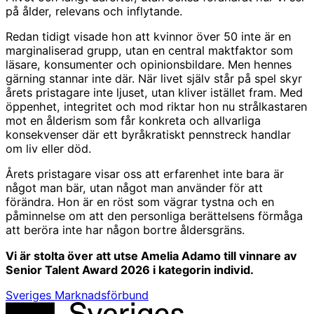
på ålder, relevans och inflytande.
Redan tidigt visade hon att kvinnor över 50 inte är en
marginaliserad grupp, utan en central maktfaktor som
läsare, konsumenter och opinionsbildare. Men hennes
gärning stannar inte där. När livet själv står på spel skyr
årets pristagare inte ljuset, utan kliver istället fram. Med
öppenhet, integritet och mod riktar hon nu strålkastaren
mot en ålderism som får konkreta och allvarliga
konsekvenser där ett byråkratiskt pennstreck handlar
om liv eller död.
Årets pristagare visar oss att erfarenhet inte bara är
något man bär, utan något man använder för att
förändra. Hon är en röst som vägrar tystna och en
påminnelse om att den personliga berättelsens förmåga
att beröra inte har någon bortre åldersgräns.
Vi är stolta över att utse Amelia Adamo till vinnare av
Senior Talent Award 2026 i kategorin individ.
Sveriges Marknadsförbund