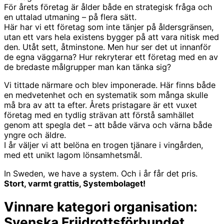
För årets företag är ålder både en strategisk fråga och
en uttalad utmaning – på flera sätt.
Här har vi ett företag som inte tänjer på åldersgränsen,
utan ett vars hela existens bygger på att vara nitisk med
den. Utåt sett, åtminstone. Men hur ser det ut innanför
de egna väggarna? Hur rekryterar ett företag med en av
de bredaste målgrupper man kan tänka sig?
Vi tittade närmare och blev imponerade. Här finns både
en medvetenhet och en systematik som många skulle
må bra av att ta efter. Årets pristagare är ett vuxet
företag med en tydlig strävan att förstå samhället
genom att spegla det – att både värva och värna både
yngre och äldre.
I år väljer vi att belöna en trogen tjänare i vingården,
med ett unikt lagom lönsamhetsmål.
In Sweden, we have a system. Och i år får det pris.
Stort, varmt grattis, Systembolaget!
Vinnare kategori organisation:
Svenska Friidrottsförbundet