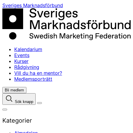
Skip
Sveriges Marknadsförbund
to
content
Kalendarium
Events
Kurser
Rådgivning
Vill du ha en mentor?
Medlemsporträtt
Bli medlem
Sök knapp
Kategorier