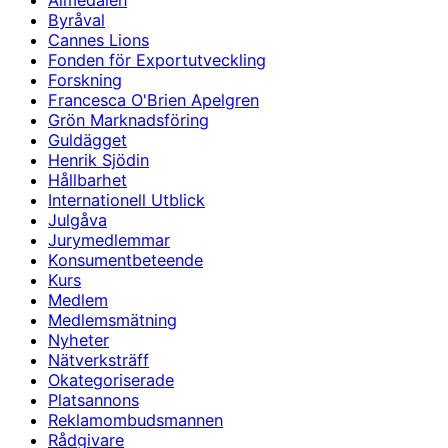
Almedalen
Byråval
Cannes Lions
Fonden för Exportutveckling
Forskning
Francesca O'Brien Apelgren
Grön Marknadsföring
Guldägget
Henrik Sjödin
Hållbarhet
Internationell Utblick
Julgåva
Jurymedlemmar
Konsumentbeteende
Kurs
Medlem
Medlemsmätning
Nyheter
Nätverksträff
Okategoriserade
Platsannons
Reklamombudsmannen
Rådgivare