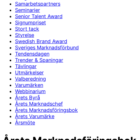
Samarbetspartners
Seminarier
Senior Talent Award
Signumpriset
Stort tack
Styrelse
Swedish Brand Award
Sveriges Marknadsförbund
Tendensdagen
Trender & Spaningar
Tävlingar
Utmärkelser
Valberedning
Varumärken
Webbinarium
Årets Byrå
Årets Marknadschef
Årets Marknadsföringsbok
Årets Varumärke
Årsmöte