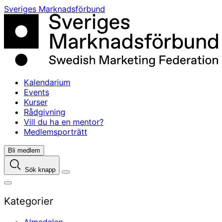
Skip
Sveriges Marknadsförbund
to
content
Kalendarium
Events
Kurser
Rådgivning
Vill du ha en mentor?
Medlemsporträtt
Bli medlem
Sök knapp
Kategorier