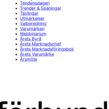
Tendensdagen
Trender & Spaningar
Tävlingar
Utmärkelser
Valberedning
Varumärken
Webbinarium
Årets Byrå
Årets Marknadschef
Årets Marknadsföringsbok
Årets Varumärke
Årsmöte