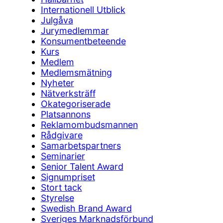
Internationell Utblick
Julgåva
Jurymedlemmar
Konsumentbeteende
Kurs
Medlem
Medlemsmätning
Nyheter
Nätverksträff
Okategoriserade
Platsannons
Reklamombudsmannen
Rådgivare
Samarbetspartners
Seminarier
Senior Talent Award
Signumpriset
Stort tack
Styrelse
Swedish Brand Award
Sveriges Marknadsförbund