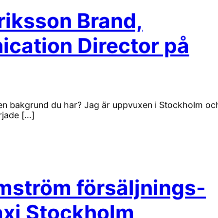
riksson Brand,
cation Director på
ilken bakgrund du har? Jag är uppvuxen i Stockholm oc
rjade […]
mström försäljnings-
xi Stockholm