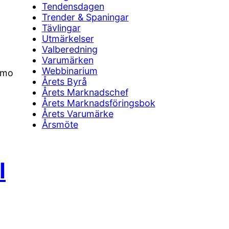
Tendensdagen
Trender & Spaningar
Tävlingar
Utmärkelser
Valberedning
Varumärken
Webbinarium
damo
Årets Byrå
Årets Marknadschef
Årets Marknadsföringsbok
Årets Varumärke
Årsmöte
I