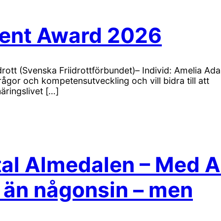
lent Award 2026
drott (Svenska Friidrottförbundet)– Individ: Amelia A
or och kompetensutveckling och vill bidra till att
äringslivet […]
tal Almedalen – Med A
 än någonsin – men