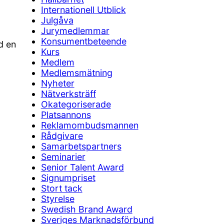
Internationell Utblick
Julgåva
Jurymedlemmar
Konsumentbeteende
d en
Kurs
Medlem
Medlemsmätning
Nyheter
Nätverksträff
Okategoriserade
Platsannons
Reklamombudsmannen
Rådgivare
Samarbetspartners
Seminarier
Senior Talent Award
Signumpriset
Stort tack
Styrelse
Swedish Brand Award
Sveriges Marknadsförbund