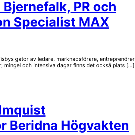
 Bjernefalk, PR och
on Specialist MAX
isbys gator av ledare, marknadsförare, entreprenöre
r, mingel och intensiva dagar finns det också plats […]
Almquist
ör Beridna Högvakten