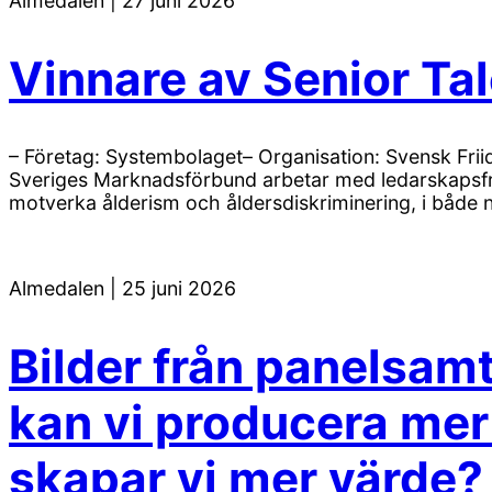
Almedalen
|
27 juni 2026
Vinnare av Senior Ta
– Företag: Systembolaget– Organisation: Svensk Frii
Sveriges Marknadsförbund arbetar med ledarskapsfråg
motverka ålderism och åldersdiskriminering, i både n
Almedalen
|
25 juni 2026
Bilder från panelsam
kan vi producera mer
skapar vi mer värde?