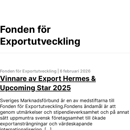
Skip
to
content
Fonden för
Exportutveckling
Fonden för Exportutveckling
|
6 februari 2026
Vinnare av Export Hermes &
Upcoming Star 2025
Sveriges Marknadsförbund är en av medstiftarna till
Fonden för Exportutveckling.Fondens ändamål är att
genom utmärkelser och stipendieverksamhet och på annat
sätt uppmuntra svensk företagsamhet till ökade
exportansträngningar och värdeskapande
internationalisering. […]