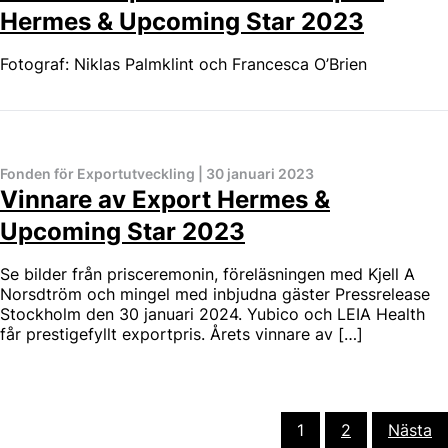
Hermes & Upcoming Star 2023
Fotograf: Niklas Palmklint och Francesca O’Brien
Fonden för Exportutveckling
|
30 januari 2023
Vinnare av Export Hermes &
Upcoming Star 2023
Se bilder från prisceremonin, föreläsningen med Kjell A
Norsdtröm och mingel med inbjudna gäster Pressrelease
Stockholm den 30 januari 2024. Yubico och LEIA Health
får prestigefyllt exportpris. Årets vinnare av […]
Sidnumrering
1
2
Nästa