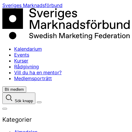
Skip
Sveriges Marknadsförbund
to
content
Kalendarium
Events
Kurser
Rådgivning
Vill du ha en mentor?
Medlemsporträtt
Bli medlem
Sök knapp
Kategorier