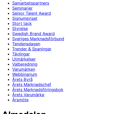
Samarbetspartners
Seminarier
Senior Talent Award
Signumpriset
Stort tack
Styrelse
Swedish Brand Award
Sveriges Marknadsförbund
Tendensdagen
Trender & Spaningar
Tävlingar
Utmärkelser
Valberedning
Varumärken
Webbinarium
Årets Byrå
Årets Marknadschef
Årets Marknadsföringsbok
Årets Varumärke
Årsmöte