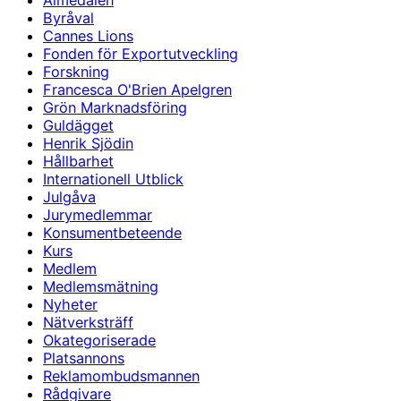
Almedalen
Byråval
Cannes Lions
Fonden för Exportutveckling
Forskning
Francesca O'Brien Apelgren
Grön Marknadsföring
Guldägget
Henrik Sjödin
Hållbarhet
Internationell Utblick
Julgåva
Jurymedlemmar
Konsumentbeteende
Kurs
Medlem
Medlemsmätning
Nyheter
Nätverksträff
Okategoriserade
Platsannons
Reklamombudsmannen
Rådgivare