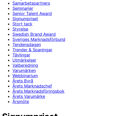
Samarbetspartners
Seminarier
Senior Talent Award
Signumpriset
Stort tack
Styrelse
Swedish Brand Award
Sveriges Marknadsförbund
Tendensdagen
Trender & Spaningar
Tävlingar
Utmärkelser
Valberedning
Varumärken
Webbinarium
Årets Byrå
Årets Marknadschef
Årets Marknadsföringsbok
Årets Varumärke
Årsmöte