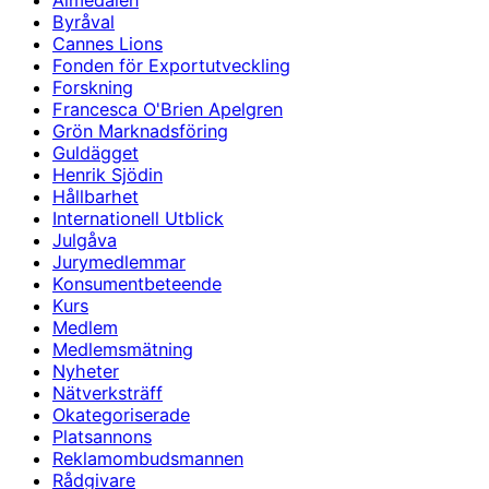
Almedalen
Byråval
Cannes Lions
Fonden för Exportutveckling
Forskning
Francesca O'Brien Apelgren
Grön Marknadsföring
Guldägget
Henrik Sjödin
Hållbarhet
Internationell Utblick
Julgåva
Jurymedlemmar
Konsumentbeteende
Kurs
Medlem
Medlemsmätning
Nyheter
Nätverksträff
Okategoriserade
Platsannons
Reklamombudsmannen
Rådgivare