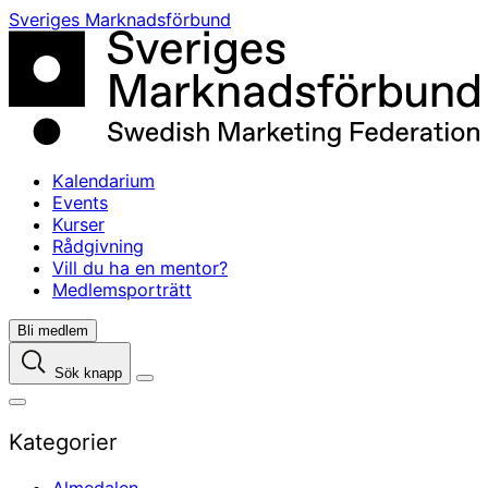
Skip
Sveriges Marknadsförbund
to
content
Kalendarium
Events
Kurser
Rådgivning
Vill du ha en mentor?
Medlemsporträtt
Bli medlem
Sök knapp
Kategorier