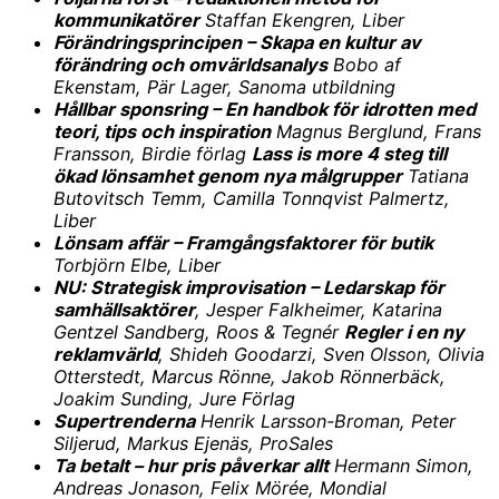
kommunikatörer
Staffan Ekengren, Liber
Förändringsprincipen – Skapa en kultur av
förändring och omvärldsanalys
Bobo af
Ekenstam, Pär Lager, Sanoma utbildning
Hållbar sponsring – En handbok för idrotten med
teori, tips och inspiration
Magnus Berglund, Frans
Fransson, Birdie förlag
Lass is more 4 steg till
ökad lönsamhet genom nya målgrupper
Tatiana
Butovitsch Temm, Camilla Tonnqvist Palmertz,
Liber
Lönsam affär – Framgångsfaktorer för butik
Torbjörn Elbe, Liber
NU: Strategisk improvisation – Ledarskap för
samhällsaktörer
, Jesper Falkheimer, Katarina
Gentzel Sandberg, Roos & Tegnér
Regler i en ny
reklamvärld
, Shideh Goodarzi, Sven Olsson, Olivia
Otterstedt, Marcus Rönne, Jakob Rönnerbäck,
Joakim Sunding, Jure Förlag
Supertrenderna
Henrik Larsson-Broman, Peter
Siljerud, Markus Ejenäs, ProSales
Ta betalt – hur pris påverkar allt
Hermann Simon,
Andreas Jonason, Felix Mörée, Mondial