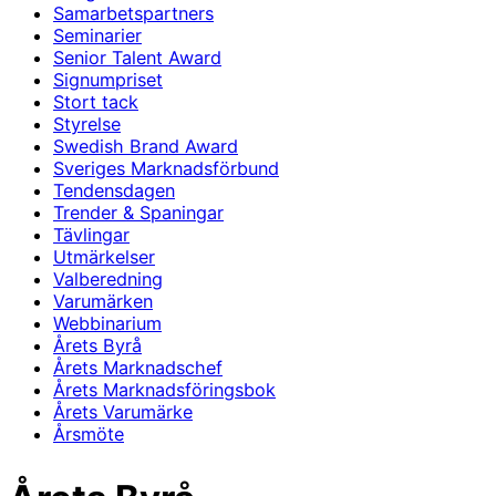
Samarbetspartners
Seminarier
Senior Talent Award
Signumpriset
Stort tack
Styrelse
Swedish Brand Award
Sveriges Marknadsförbund
Tendensdagen
Trender & Spaningar
Tävlingar
Utmärkelser
Valberedning
Varumärken
Webbinarium
Årets Byrå
Årets Marknadschef
Årets Marknadsföringsbok
Årets Varumärke
Årsmöte