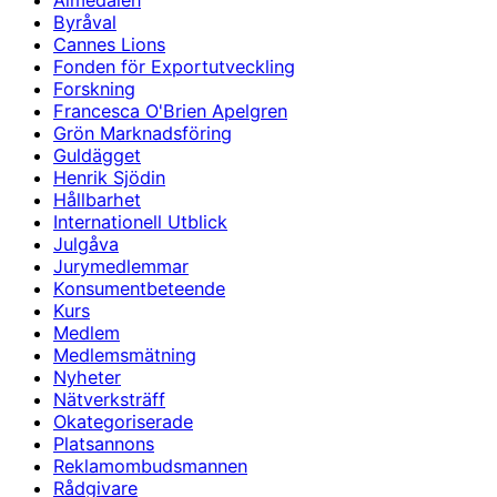
Almedalen
Byråval
Cannes Lions
Fonden för Exportutveckling
Forskning
Francesca O'Brien Apelgren
Grön Marknadsföring
Guldägget
Henrik Sjödin
Hållbarhet
Internationell Utblick
Julgåva
Jurymedlemmar
Konsumentbeteende
Kurs
Medlem
Medlemsmätning
Nyheter
Nätverksträff
Okategoriserade
Platsannons
Reklamombudsmannen
Rådgivare