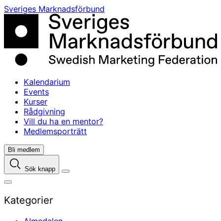
Skip
Sveriges Marknadsförbund
to
content
Kalendarium
Events
Kurser
Rådgivning
Vill du ha en mentor?
Medlemsporträtt
Bli medlem
Sök knapp
Kategorier