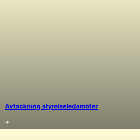
Avtackning styrelseledamöter