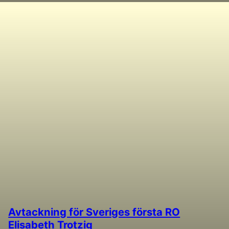
Avtackning för Sveriges första RO
Elisabeth Trotzig