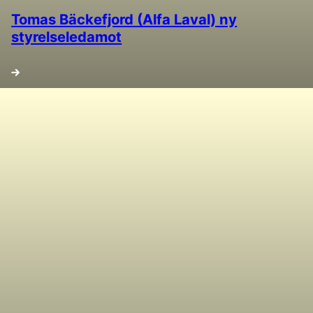
Tomas Bäckefjord (Alfa Laval) ny
styrelseledamot