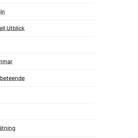
in
ll Utblick
mmar
beteende
tning