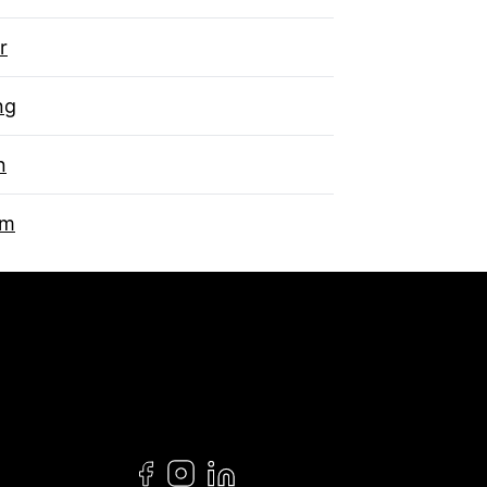
r
ng
n
um