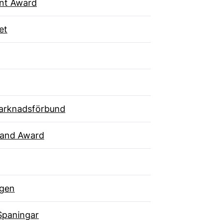
ent Award
et
arknadsförbund
rand Award
gen
Spaningar