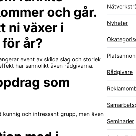
Nätverkstr
kommer och går.
Nyheter
 ni växer i
för år?
Okategoris
Platsannon
rangerar event av skilda slag och storlek
ffekt har sannolikt även rådgivarna.
Rådgivare
 uppdrag som
Reklamom
Samarbets
et kunnig och intressant grupp, men även
Seminarier