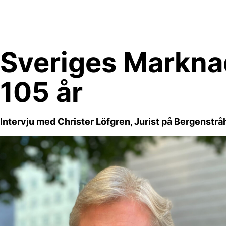
Skip
to
content
Sveriges Markn
105 år
Intervju med Christer Löfgren, Jurist på Bergenstrå