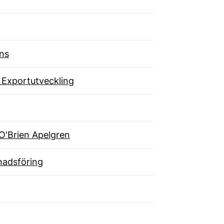
ns
 Exportutveckling
O'Brien Apelgren
adsföring