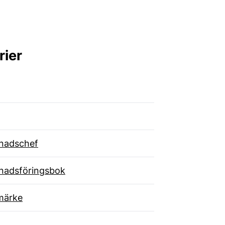
rier
nadschef
nadsföringsbok
märke