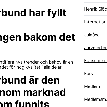
Henrik Sjöd
und har fyllt
Internatione
ången bakom det
Julgåva
Jurymedle
Konsument
ntifiera nya trender och behov är en
det för hög kvalitet i alla delar.
Kurs
rbund är den
Medlem
 inom marknad
Medlemsmä
om funnits