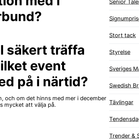
tion med i
Senior Tal
rbund?
Signumpris
Stort tack
säkert träffa
Styrelse
vilket event
Sveriges M
d på i närtid?
Swedish B
an, och om det hinns med mer i december
Tävlingar
nns mycket att välja på.
Tendensda
Trender & 