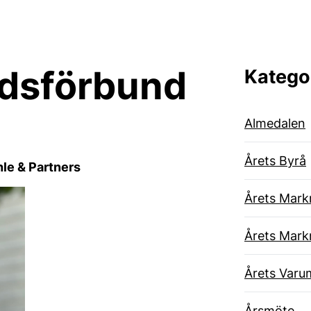
adsförbund
Katego
Almedalen
Årets Byrå
hle & Partners
Årets Mark
Årets Mark
Årets Varu
Årsmöte