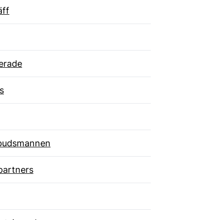
äff
erade
s
budsmannen
partners