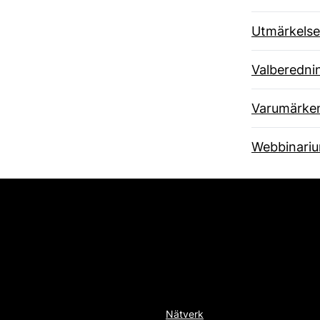
Utmärkelse
Valberedni
Varumärke
Webbinari
Nätverk