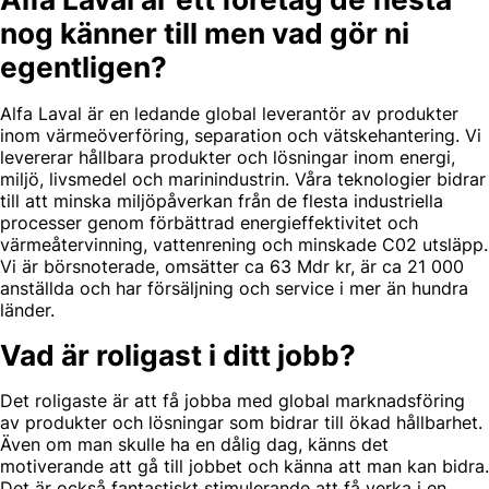
nog känner till men vad gör ni
egentligen?
Alfa Laval är en ledande global leverantör av produkter
inom värmeöverföring, separation och vätskehantering. Vi
levererar hållbara produkter och lösningar inom energi,
miljö, livsmedel och marinindustrin. Våra teknologier bidrar
till att minska miljöpåverkan från de flesta industriella
processer genom förbättrad energieffektivitet och
värmeåtervinning, vattenrening och minskade C02 utsläpp.
Vi är börsnoterade, omsätter ca 63 Mdr kr, är ca 21 000
anställda och har försäljning och service i mer än hundra
länder.
Vad är roligast i ditt jobb?
Det roligaste är att få jobba med global marknadsföring
av produkter och lösningar som bidrar till ökad hållbarhet.
Även om man skulle ha en dålig dag, känns det
motiverande att gå till jobbet och känna att man kan bidra.
Det är också fantastiskt stimulerande att få verka i en