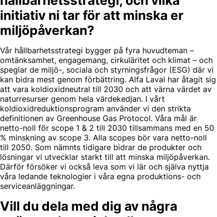
hållbarhetsstrategi, och vilka
initiativ ni tar för att minska er
miljöpåverkan?
Vår hållbarhetsstrategi bygger på fyra huvudteman –
omtänksamhet, engagemang, cirkuläritet och klimat – och
speglar de miljö-, sociala och styrningsfrågor (ESG) där vi
kan bidra mest genom förbättring. Alfa Laval har åtagit sig
att vara koldioxidneutral till 2030 och att värna värdet av
naturresurser genom hela värdekedjan. I vårt
koldioxidreduktionsprogram använder vi den strikta
definitionen av Greenhouse Gas Protocol. Våra mål är
netto-noll för scope 1 & 2 till 2030 tillsammans med en 50
% minskning av scope 3. Alla scopes bör vara netto-noll
till 2050. Som nämnts tidigare bidrar de produkter och
lösningar vi utvecklar starkt till att minska miljöpåverkan.
Därför försöker vi också leva som vi lär och själva nyttja
våra ledande teknologier i våra egna produktions- och
serviceanläggningar.
Vill du dela med dig av några