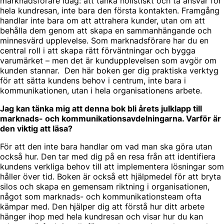
marknadsförare idag: att tänka holistiskt och ta ansvar för
hela kundresan, inte bara den första kontakten. Framgång
handlar inte bara om att attrahera kunder, utan om att
behålla dem genom att skapa en sammanhängande och
minnesvärd upplevelse. Som marknadsförare har du en
central roll i att skapa rätt förväntningar och bygga
varumärket – men det är kundupplevelsen som avgör om
kunden stannar. Den här boken ger dig praktiska verktyg
för att sätta kundens behov i centrum, inte bara i
kommunikationen, utan i hela organisationens arbete.
Jag kan tänka mig att denna bok bli årets julklapp till
marknads- och kommunikationsavdelningarna. Varför är
den viktig att läsa?
För att den inte bara handlar om vad man ska göra utan
också hur. Den tar med dig på en resa från att identifiera
kundens verkliga behov till att implementera lösningar som
håller över tid. Boken är också ett hjälpmedel för att bryta
silos och skapa en gemensam riktning i organisationen,
något som marknads- och kommunikationsteam ofta
kämpar med. Den hjälper dig att förstå hur ditt arbete
hänger ihop med hela kundresan och visar hur du kan