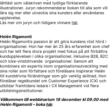
lättläst som välskriven med tydliga förklarande
illustrationer. Juryn rekommenderar boken till alla som vill
lära sig mer eller utveckla sina kunders eller användares
upplevelse.
Läs mer om juryn och tidigare vinnare
här
.
Helén Rigamonti
Helén Rigamontis passion är att göra kundens röst hörd i
organisationer. Hon har mer än 25 års erfarenhet som chef
och har lett flera stora projekt med fokus på att förbättra
kundupplevelsen i olika organisationer, inklusive B2B, B2C
och icke-vinstdrivande organisationer. Genom att
kombinera sin expertis inom organisationsutveckling med
sina roller som författare och föreläsare inspirerar Helén
till kunddrivna förändringar som gör verklig skillnad. Hon
föreläser regelbundet om Customer Experience (CX) och
utbildar framtidens ledare i CX Management vid flera
utbildningsinstitutioner.
Välkommen till webbinarium 18 december kl 09.00 med
Helén Rigamonti
– boka
här
.