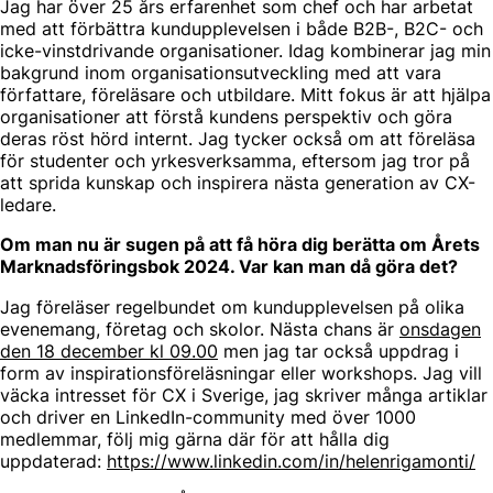
Jag har över 25 års erfarenhet som chef och har arbetat
med att förbättra kundupplevelsen i både B2B-, B2C- och
icke-vinstdrivande organisationer. Idag kombinerar jag min
bakgrund inom organisationsutveckling med att vara
författare, föreläsare och utbildare. Mitt fokus är att hjälpa
organisationer att förstå kundens perspektiv och göra
deras röst hörd internt. Jag tycker också om att föreläsa
för studenter och yrkesverksamma, eftersom jag tror på
att sprida kunskap och inspirera nästa generation av CX-
ledare.
Om man nu är sugen på att få höra dig berätta om Årets
Marknadsföringsbok 2024. Var kan man då göra det?
Jag föreläser regelbundet om kundupplevelsen på olika
evenemang, företag och skolor. Nästa chans är
onsdagen
den 18 december kl 09.00
men jag tar också uppdrag i
form av inspirationsföreläsningar eller workshops. Jag vill
väcka intresset för CX i Sverige, jag skriver många artiklar
och driver en LinkedIn-community med över 1000
medlemmar, följ mig gärna där för att hålla dig
uppdaterad:
https://www.linkedin.com/in/helenrigamonti/