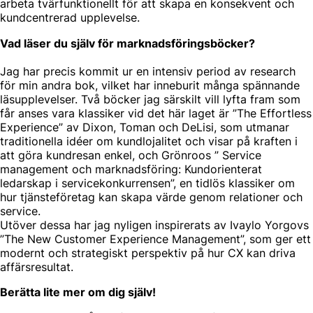
arbeta tvärfunktionellt för att skapa en konsekvent och
kundcentrerad upplevelse.
Vad läser du själv för marknadsföringsböcker?
Jag har precis kommit ur en intensiv period av research
för min andra bok, vilket har inneburit många spännande
läsupplevelser. Två böcker jag särskilt vill lyfta fram som
får anses vara klassiker vid det här laget är ”The Effortless
Experience” av Dixon, Toman och DeLisi, som utmanar
traditionella idéer om kundlojalitet och visar på kraften i
att göra kundresan enkel, och Grönroos ” Service
management och marknadsföring: Kundorienterat
ledarskap i servicekonkurrensen”, en tidlös klassiker om
hur tjänsteföretag kan skapa värde genom relationer och
service.
Utöver dessa har jag nyligen inspirerats av Ivaylo Yorgovs
”The New Customer Experience Management”, som ger ett
modernt och strategiskt perspektiv på hur CX kan driva
affärsresultat.
Berätta lite mer om dig själv!