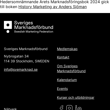
Hedersomnämnande Årets Marknadsföringsbok 2024 gick
till boken
History Marketing av Anders Sjöman
Sveriges Marknadsförbund
Sveriges Marknadsförbund
Medlemskap
Nybrogatan 34
Kontakt
114 39 Stockholm, SWEDEN
Om Sveriges
info@svemarknad.se
Marknadsförbund
Kalendarium
Events
Kurser och utbildningar
Nätverk