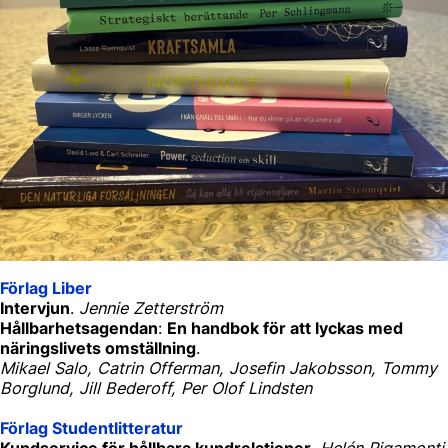
Förlag Liber
Intervjun
.
Jennie Zetterström
Hållbarhetsagendan
:
En handbok för att lyckas med
näringslivets omställning
.
Mikael Salo, Catrin Offerman, Josefin Jakobsson, Tommy
Borglund, Jill Bederoff, Per Olof Lindsten
Förlag Studentlitteratur
Kundservice för hållbara kundrelationer.
Helén Rigamonti