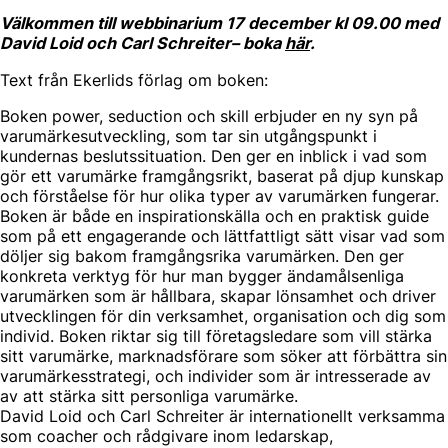
Välkommen till webbinarium 17 december kl 09.00 med
David Loid och Carl Schreiter– boka
här
.
Text från Ekerlids förlag om boken:
Boken power, seduction och skill erbjuder en ny syn på
varumärkesutveckling, som tar sin utgångspunkt i
kundernas beslutssituation. Den ger en inblick i vad som
gör ett varumärke framgångsrikt, baserat på djup kunskap
och förståelse för hur olika typer av varumärken fungerar.
Boken är både en inspirationskälla och en praktisk guide
som på ett engagerande och lättfattligt sätt visar vad som
döljer sig bakom framgångsrika varumärken. Den ger
konkreta verktyg för hur man bygger ändamålsenliga
varumärken som är hållbara, skapar lönsamhet och driver
utvecklingen för din verksamhet, organisation och dig som
individ. Boken riktar sig till företagsledare som vill stärka
sitt varumärke, marknadsförare som söker att förbättra sin
varumärkesstrategi, och individer som är intresserade av
av att stärka sitt personliga varumärke.
David Loid och Carl Schreiter är internationellt verksamma
som coacher och rådgivare inom ledarskap,