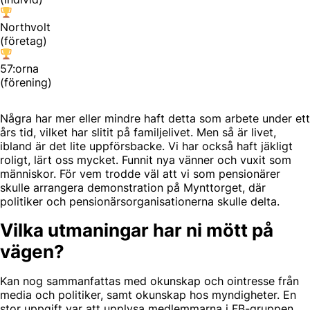
Northvolt
(företag)
57:orna
(förening)
Några har mer eller mindre haft detta som arbete under ett
års tid, vilket har slitit på familjelivet. Men så är livet,
ibland är det lite uppförsbacke. Vi har också haft jäkligt
roligt, lärt oss mycket. Funnit nya vänner och vuxit som
människor. För vem trodde väl att vi som pensionärer
skulle arrangera demonstration på Mynttorget, där
politiker och pensionärsorganisationerna skulle delta.
Vilka utmaningar har ni mött på
vägen?
Kan nog sammanfattas med okunskap och ointresse från
media och politiker, samt okunskap hos myndigheter. En
stor uppgift var att upplysa medlemmarna i FB-gruppen