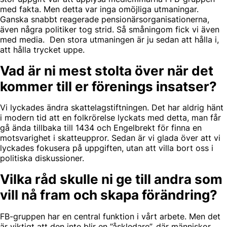
med fakta. Men detta var inga omöjliga utmaningar.
Ganska snabbt reagerade pensionärsorganisationerna,
även några politiker tog strid. Så småningom fick vi även
med media. Den stora utmaningen är ju sedan att hålla i,
att hålla trycket uppe.
Vad är ni mest stolta över när det
kommer till er förenings insatser?
Vi lyckades ändra skattelagstiftningen. Det har aldrig hänt
i modern tid att en folkrörelse lyckats med detta, man får
gå ända tillbaka till 1434 och Engelbrekt för finna en
motsvarighet i skatteuppror. Sedan är vi glada över att vi
lyckades fokusera på uppgiften, utan att villa bort oss i
politiska diskussioner.
Vilka råd skulle ni ge till andra som
vill nå fram och skapa förändring?
FB-gruppen har en central funktion i vårt arbete. Men det
är viktigt att den inte blir en ”åskledare”, där människor