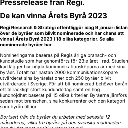
Pressrelease från Regi.
De kan vinna Årets Byrå 2023
Regi Research & Strategi offentliggör idag 9 januari listan
över de byråer som blivit nominerade och har chans att
vinna i Årets Byrå 2023 i 18 olika kategorier. Se alla
nominerade byråer här.
Nomineringarna baseras på Regis årliga bransch- och
kundstudie som har genomförts för 23:e året i rad. Studien
ka
rtlägger hur nöjda kommunikationsköparna är med sina
byråer. Totalt har nästan 2000 kommunikationsköpare
utvärderat sina byrårelationer och 250 byråer blivit
utvärderade i Sverige.
För att bli nominerad behöver byrån
ett tillräckligt stort kundunderlag samt en hög
kundnöjdhet baserat på 15 olika kriterier. Byråerna jämförs
sedan mot branschen, sina konkurrenter och den kategori
som byrån tillhör.
Bortsett från de byråer du arbetat med senaste 12
månaderna, vilka tre byråer på den svenska marknaden