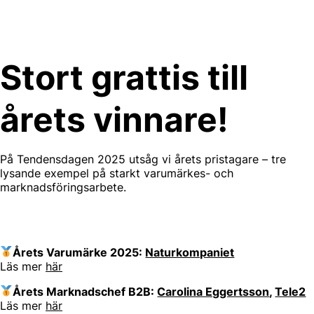
Skip
to
content
Stort grattis till
årets vinnare!
På Tendensdagen 2025 utsåg vi årets pristagare – tre
lysande exempel på starkt varumärkes- och
marknadsföringsarbete.
Årets Varumärke 2025:
Naturkompaniet
Läs mer
här
Årets Marknadschef B2B:
Carolina Eggertsson
,
Tele2
Läs mer
här