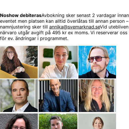
Noshow debiteras
Avbokning sker senast 2 vardagar innan
eventet men platsen kan alltid överlåtas till annan person –
namnjustering sker till
annika@svemarknad.se
Vid utebliven
närvaro utgår avgift på 495 kr ex moms. Vi reserverar oss
för ev. ändringar i programmet.