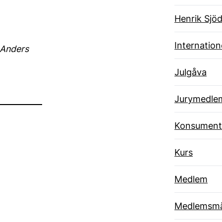
Henrik Sjöd
Internatione
 Anders
Julgåva
Jurymedle
Konsument
Kurs
Medlem
Medlemsmä