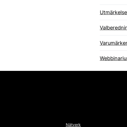
Utmärkelse
Valberedni
Varumärke
Webbinari
Nätverk