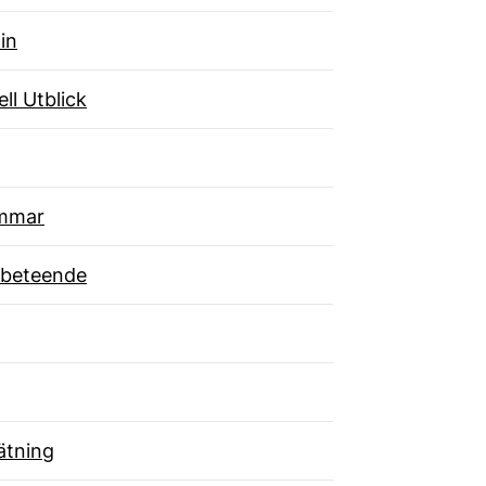
in
ll Utblick
mmar
beteende
tning