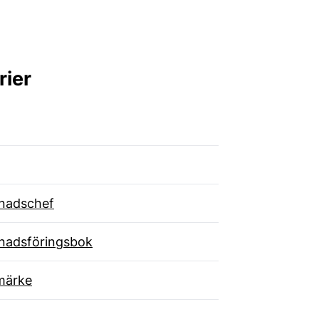
rier
nadschef
nadsföringsbok
märke