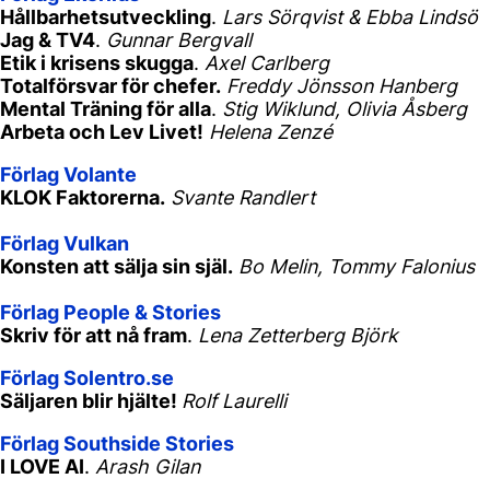
Hållbarhetsutveckling
.
Lars Sörqvist & Ebba Lindsö
Jag & TV4
.
Gunnar Bergvall
Etik i krisens skugga
.
Axel Carlberg
Totalförsvar för chefer.
Freddy Jönsson Hanberg
Mental Träning för alla
.
Stig Wiklund, Olivia Åsberg
Arbeta och Lev Livet!
Helena Zenzé
Förlag Volante
KLOK Faktorerna.
Svante Randlert
Förlag Vulkan
Konsten att sälja sin själ.
Bo Melin, Tommy Falonius
Förlag People & Stories
Skriv för att nå fram
.
Lena Zetterberg Björk
Förlag Solentro.se
Säljaren blir hjälte!
Rolf Laurelli
Förlag Southside Stories
I LOVE AI
.
Arash Gilan