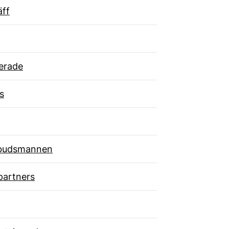
äff
erade
s
budsmannen
partners