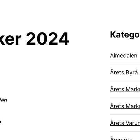
ker 2024
Katego
Almedalen
Årets Byrå
Årets Mark
lén
Årets Mark
,
Årets Varu
Årsmöte