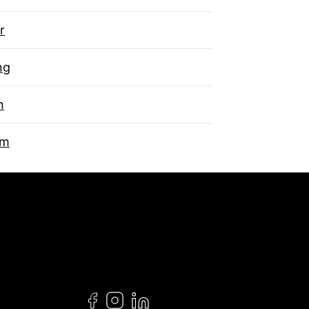
r
ng
n
um