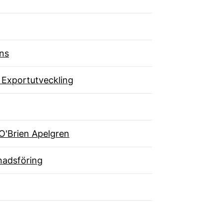
ns
 Exportutveckling
O'Brien Apelgren
adsföring