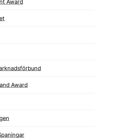
ent Award
et
arknadsförbund
rand Award
gen
Spaningar