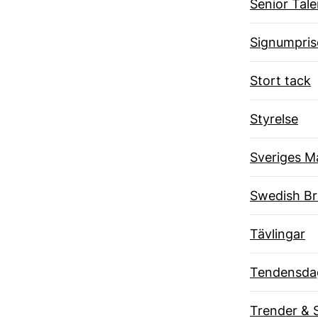
Senior Tal
Signumpris
Stort tack
Styrelse
Sveriges M
Swedish B
Tävlingar
Tendensda
Trender & 