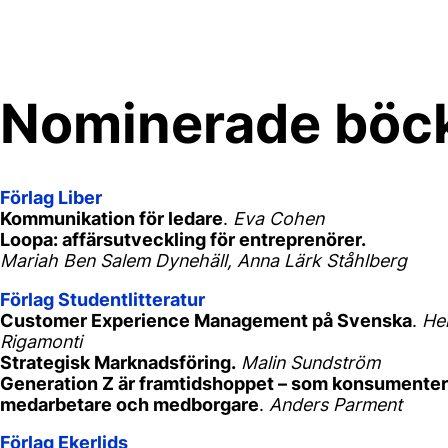
Skip
to
content
Nominerade böc
Förlag Liber
Kommunikation för ledare
.
Eva Cohen
Loopa: affärsutveckling för entreprenörer.
Mariah Ben Salem Dynehäll, Anna Lärk Ståhlberg
Förlag Studentlitteratur
Customer Experience Management på Svenska
.
He
Rigamonti
Strategisk Marknadsföring.
Malin Sundström
Generation Z är framtidshoppet – som konsumenter
medarbetare och medborgare
.
Anders Parment
Förlag Ekerlids