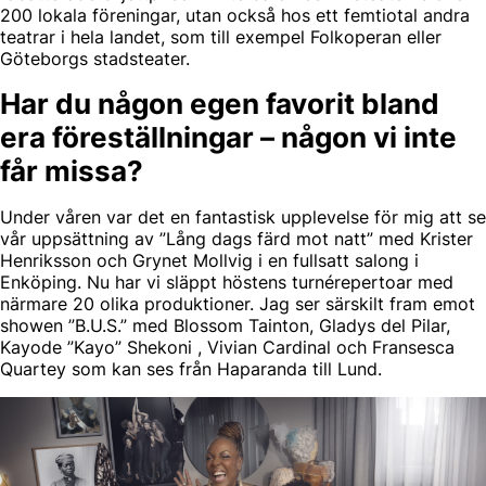
200 lokala föreningar, utan också hos ett femtiotal andra
teatrar i hela landet, som till exempel Folkoperan eller
Göteborgs stadsteater.
Har du någon egen favorit bland
era föreställningar – någon vi inte
får missa?
Under våren var det en fantastisk upplevelse för mig att se
vår uppsättning av ”Lång dags färd mot natt” med Krister
Henriksson och Grynet Mollvig i en fullsatt salong i
Enköping. Nu har vi släppt höstens turnérepertoar med
närmare 20 olika produktioner. Jag ser särskilt fram emot
showen ”B.U.S.” med Blossom Tainton, Gladys del Pilar,
Kayode ”Kayo” Shekoni , Vivian Cardinal och Fransesca
Quartey som kan ses från Haparanda till Lund.