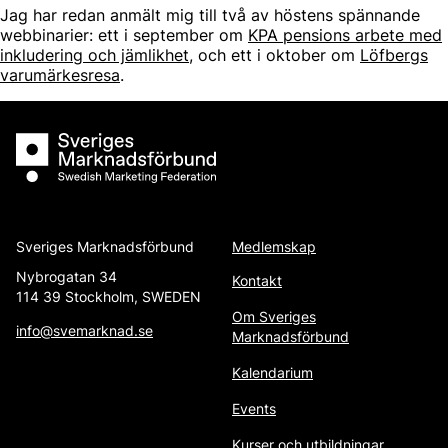
Jag har redan anmält mig till två av höstens spännande
webbinarier: ett i september om
KPA pensions arbete med
inkludering och jämlikhet
, och ett i oktober om
Löfbergs
varumärkesresa
.
Sveriges Marknadsförbund
Sveriges Marknadsförbund
Medlemskap
Nybrogatan 34
Kontakt
114 39 Stockholm, SWEDEN
Om Sveriges
info@svemarknad.se
Marknadsförbund
Kalendarium
Events
Kurser och utbildningar