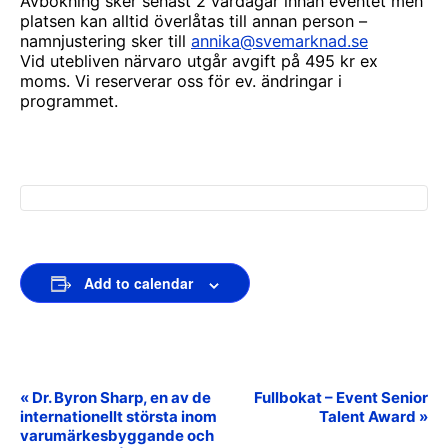
Avbokning sker senast 2 vardagar innan eventet men
platsen kan alltid överlåtas till annan person –
namnjustering sker till
annika@svemarknad.se
Vid utebliven närvaro utgår avgift på 495 kr ex
moms. Vi reserverar oss för ev. ändringar i
programmet.
Add to calendar
«
Dr. Byron Sharp, en av de
Fullbokat – Event Senior
Event
internationellt största inom
Talent Award
»
Navigation
varumärkesbyggande och