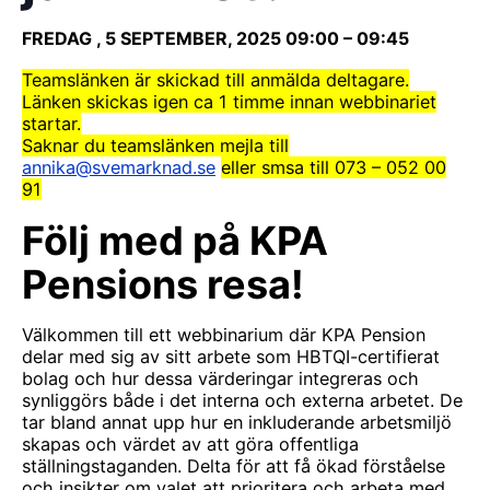
FREDAG , 5 SEPTEMBER, 2025
09:00
–
09:45
Teamslänken är skickad till anmälda deltagare.
Länken skickas igen ca 1 timme innan webbinariet
startar.
Saknar du teamslänken mejla till
annika@svemarknad.se
eller smsa till 073 – 052 00
91
Följ med på KPA
Pensions resa!
Välkommen till ett webbinarium där KPA Pension
delar med sig av sitt arbete som HBTQI-certifierat
bolag och hur dessa värderingar integreras och
synliggörs både i det interna och externa arbetet. De
tar bland annat upp hur en inkluderande arbetsmiljö
skapas och värdet av att göra offentliga
ställningstaganden. Delta för att få ökad förståelse
och insikter om valet att prioritera och arbeta med