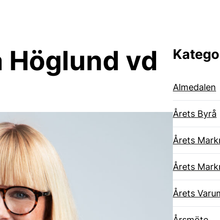
a Höglund vd
Katego
Almedalen
Årets Byrå
Årets Mark
Årets Mark
Årets Varu
Årsmöte