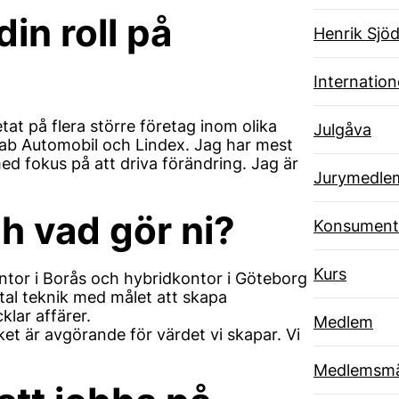
in roll på
Henrik Sjöd
Internatione
at på flera större företag inom olika
Julgåva
aab Automobil och Lindex. Jag har mest
d fokus på att driva förändring. Jag är
Jurymedle
ch vad gör ni?
Konsument
Kurs
tor i Borås och hybridkontor i Göteborg
tal teknik med målet att skapa
lar affärer.
Medlem
lket är avgörande för värdet vi skapar. Vi
Medlemsmä