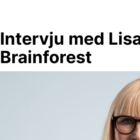
Skip
to
content
Intervju med Lis
Brainforest