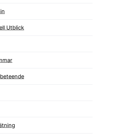
in
ll Utblick
mmar
beteende
tning