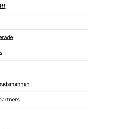
äff
erade
s
budsmannen
partners