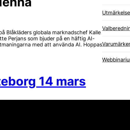
 denna
Utmärkelse
Valberedni
a på Blåkläders globala marknadschef Kalle
te Perjans som bjuder på en häftig AI-
Varumärke
utmaningarna med att använda AI. Hoppas
Webbinari
eborg 14 mars