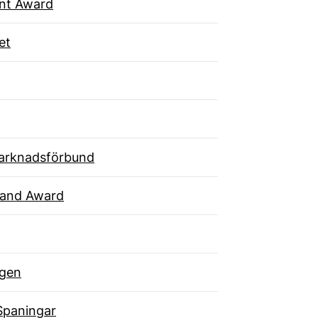
ent Award
et
arknadsförbund
rand Award
gen
Spaningar