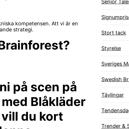
Senior Tal
Signumpris
ekniska kompetensen. Att vi är en
nande strategi.
Stort tack
Brainforest?
Styrelse
Sveriges M
Swedish B
 ni på scen på
Tävlingar
 med Blåkläder
Tendensda
ill du kort
Trender & 