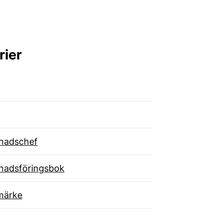
rier
nadschef
nadsföringsbok
märke