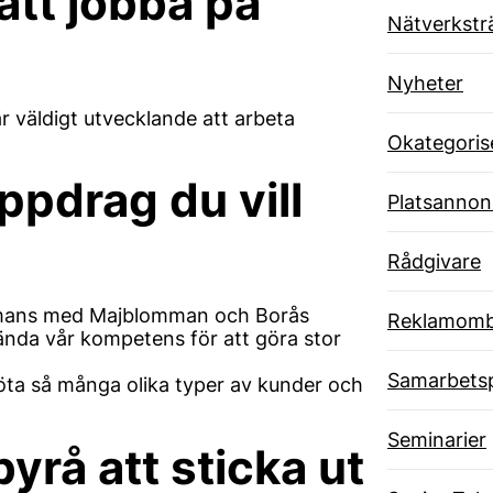
att jobba på
Nätverkstr
Nyheter
är väldigt utvecklande att arbeta
Okategoris
uppdrag du vill
Platsannon
Rådgivare
sammans med Majblomman och Borås
Reklamom
vända vår kompetens för att göra stor
Samarbets
öta så många olika typer av kunder och
Seminarier
yrå att sticka ut