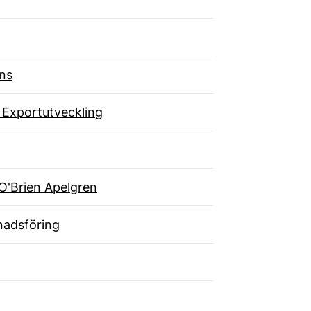
ns
 Exportutveckling
O'Brien Apelgren
adsföring