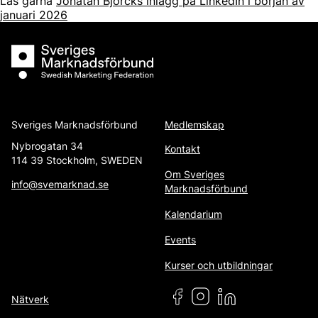
Läs gärna
Jonatan Björcks inlägg på LinkedIn i början av
januari 2026
Sveriges Marknadsförbund
Sveriges Marknadsförbund
Medlemskap
Nybrogatan 34
Kontakt
114 39 Stockholm, SWEDEN
Om Sveriges
info@svemarknad.se
Marknadsförbund
Kalendarium
Events
Kurser och utbildningar
Nätverk