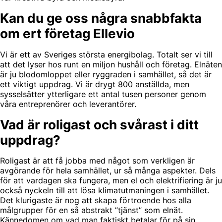
Kan du ge oss några snabbfakta
om ert företag Ellevio
Vi är ett av Sveriges största energibolag. Totalt ser vi till
att det lyser hos runt en miljon hushåll och företag. Elnäten
är ju blodomloppet eller ryggraden i samhället, så det är
ett viktigt uppdrag. Vi är drygt 800 anställda, men
sysselsätter ytterligare ett antal tusen personer genom
våra entreprenörer och leverantörer.
Vad är roligast och svårast i ditt
uppdrag?
Roligast är att få jobba med något som verkligen är
avgörande för hela samhället, ur så många aspekter. Dels
för att vardagen ska fungera, men el och elektrifiering är ju
också nyckeln till att lösa klimatutmaningen i samhället.
Det klurigaste är nog att skapa förtroende hos alla
målgrupper för en så abstrakt ”tjänst” som elnät.
Kännedomen om vad man faktiskt betalar för på sin