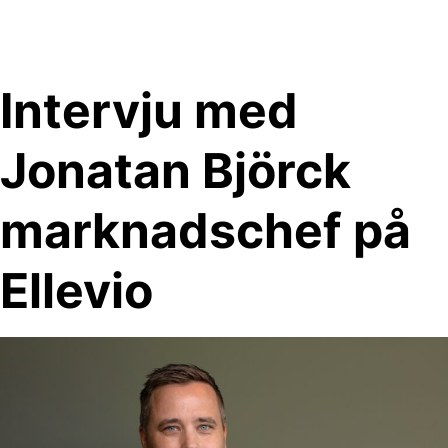
Skip
to
content
Intervju med
Jonatan Björck
marknadschef på
Ellevio