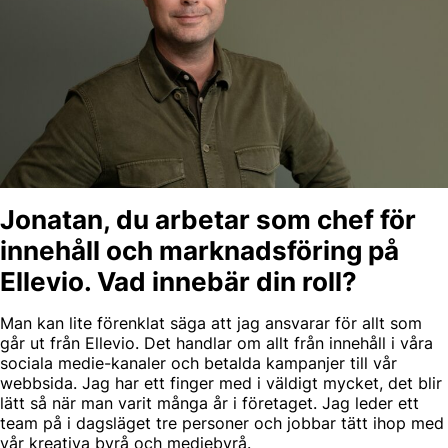
Jonatan, du arbetar som chef för
innehåll och marknadsföring på
Ellevio. Vad innebär din roll?
Man kan lite förenklat säga att jag ansvarar för allt som
går ut från Ellevio. Det handlar om allt från innehåll i våra
sociala medie-kanaler och betalda kampanjer till vår
webbsida. Jag har ett finger med i väldigt mycket, det blir
lätt så när man varit många år i företaget. Jag leder ett
team på i dagsläget tre personer och jobbar tätt ihop med
vår kreativa byrå och mediebyrå.