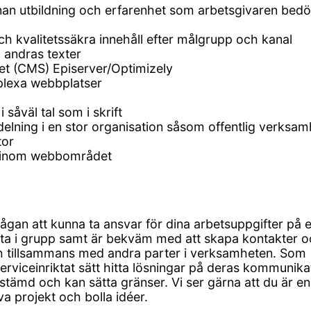
 annan utbildning och erfarenhet som arbetsgivaren bed
och kvalitetssäkra innehåll efter målgrupp och kanal
 andras texter
et (CMS) Episerver/Optimizely
mplexa webbplatser
åväl tal som i skrift
elning i en stor organisation såsom offentlig verksam
tor
kt inom webbområdet
ågan att kunna ta ansvar för dina arbetsuppgifter på e
rbeta i grupp samt är bekväm med att skapa kontakter 
h tillsammans med andra parter i verksamheten. Som
erviceinriktat sätt hitta lösningar på deras kommunika
stämd och kan sätta gränser. Vi ser gärna att du är en
iva projekt och bolla idéer.