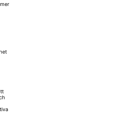
ömer
het
tt
och
tiva