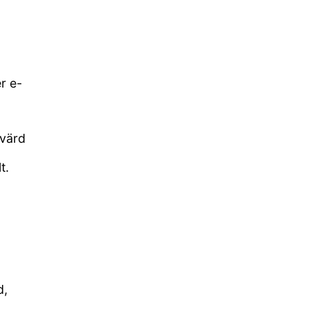
r e-
svärd
t.
d,