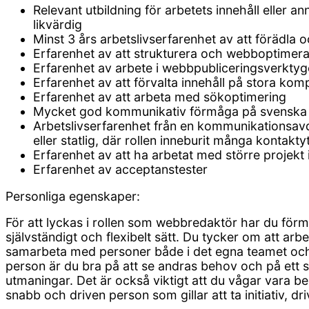
Relevant utbildning för arbetets innehåll eller
likvärdig
Minst 3 års arbetslivserfarenhet av att förädla 
Erfarenhet av att strukturera och webboptimera
Erfarenhet av arbete i webbpubliceringsverktyg
Erfarenhet av att förvalta innehåll på stora ko
Erfarenhet av att arbeta med sökoptimering
Mycket god kommunikativ förmåga på svenska i s
Arbetslivserfarenhet från en kommunikationsavd
eller statlig, där rollen inneburit många kontakty
Erfarenhet av att ha arbetat med större proje
Erfarenhet av acceptanstester
Personliga egenskaper:
För att lyckas i rollen som webbredaktör har du förm
självständigt och flexibelt sätt. Du tycker om att a
samarbeta med personer både i det egna teamet oc
person är du bra på att se andras behov och på ett s
utmaningar. Det är också viktigt att du vågar vara be
snabb och driven person som gillar att ta initiativ, dr