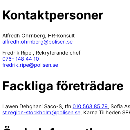
Kontaktpersoner
Alfredh Öhrnberg, HR-konsult
alfredh.ohrnberg@polisen.se
Fredrik Ripe , Rekryterande chef
076- 148 44 10
fredrik.ripe@polisen.se
Fackliga företrädare
Lawen Dehghani Saco-S, tfn
010 563 85 79
, Sofia A
st.region-stockholm@polisen.se
, Karna Tillheden SE