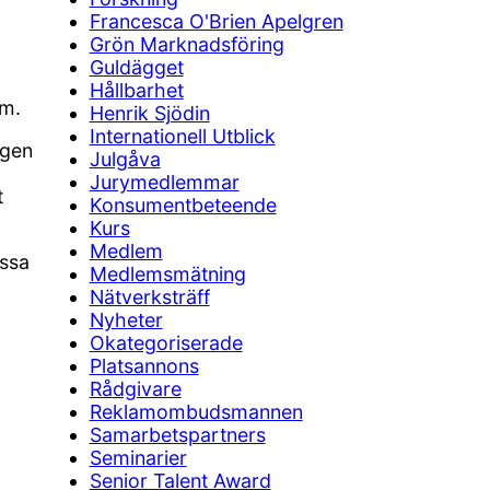
Francesca O'Brien Apelgren
Grön Marknadsföring
Guldägget
Hållbarhet
lm.
Henrik Sjödin
Internationell Utblick
ngen
Julgåva
Jurymedlemmar
t
Konsumentbeteende
Kurs
Medlem
issa
Medlemsmätning
Nätverksträff
Nyheter
Okategoriserade
Platsannons
Rådgivare
Reklamombudsmannen
Samarbetspartners
Seminarier
Senior Talent Award