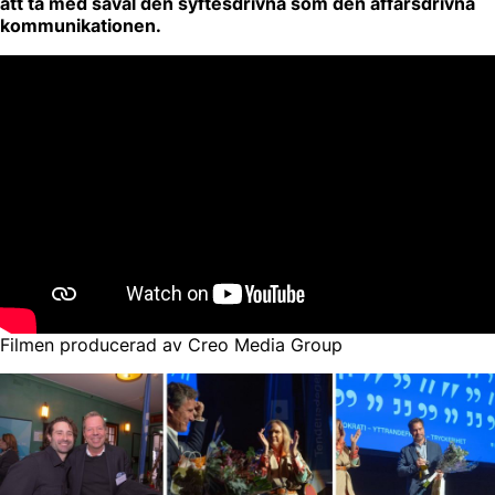
att ta med såväl den syftesdrivna som den affärsdrivna
kommunikationen.
Filmen producerad av Creo Media Group