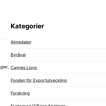
Kategorier
Almedalen
Byråval
gier,
Cannes Lions
Fonden för Exportutveckling
Forskning
Francesca O'Brien Apelgren