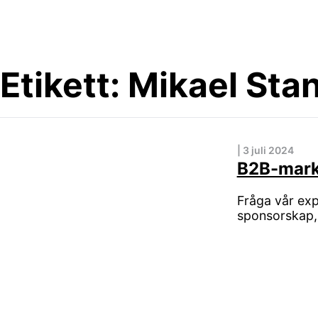
Skip
to
content
Etikett:
Mikael Sta
|
3 juli 2024
B2B-mark
Fråga vår ex
sponsorskap,