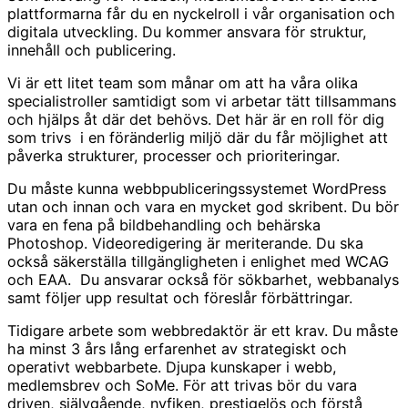
plattformarna får du en nyckelroll i vår organisation och
digitala utveckling. Du kommer ansvara för struktur,
innehåll och publicering.
Vi är ett litet team som månar om att ha våra olika
specialistroller samtidigt som vi arbetar tätt tillsammans
och hjälps åt där det behövs. Det här är en roll för dig
som trivs i en föränderlig miljö där du får möjlighet att
påverka strukturer, processer och prioriteringar.
Du måste kunna webbpubliceringssystemet WordPress
utan och innan och vara en mycket god skribent. Du bör
vara en fena på bildbehandling och behärska
Photoshop. Videoredigering är meriterande. Du ska
också säkerställa tillgängligheten i enlighet med WCAG
och EAA. Du ansvarar också för sökbarhet, webbanalys
samt följer upp resultat och föreslår förbättringar.
Tidigare arbete som webbredaktör är ett krav. Du måste
ha minst 3 års lång erfarenhet av strategiskt och
operativt webbarbete. Djupa kunskaper i webb,
medlemsbrev och SoMe. För att trivas bör du vara
driven, självgående, nyfiken, prestigelös och förstå