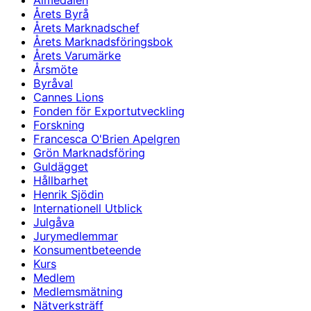
Almedalen
Årets Byrå
Årets Marknadschef
Årets Marknadsföringsbok
Årets Varumärke
Årsmöte
Byråval
Cannes Lions
Fonden för Exportutveckling
Forskning
Francesca O'Brien Apelgren
Grön Marknadsföring
Guldägget
Hållbarhet
Henrik Sjödin
Internationell Utblick
Julgåva
Jurymedlemmar
Konsumentbeteende
Kurs
Medlem
Medlemsmätning
Nätverksträff