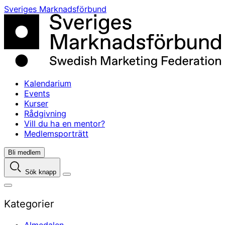
Skip
Sveriges Marknadsförbund
to
content
Kalendarium
Events
Kurser
Rådgivning
Vill du ha en mentor?
Medlemsporträtt
Bli medlem
Sök knapp
Kategorier