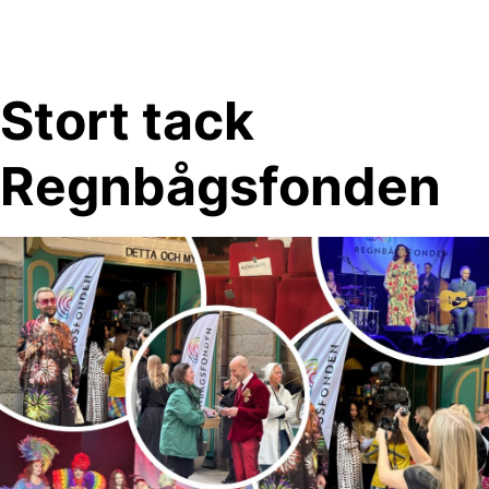
Skip
to
content
Stort tack
Regnbågsfonden