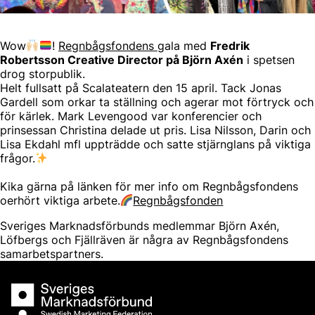
Wow
!
Regnbågsfondens
gala med
Fredrik
Robertsson Creative Director på Björn Axén
i spetsen
drog storpublik.
Helt fullsatt på Scalateatern den 15 april. Tack Jonas
Gardell som orkar ta ställning och agerar mot förtryck och
för kärlek. Mark Levengood var konferencier och
prinsessan Christina delade ut pris. Lisa Nilsson, Darin och
Lisa Ekdahl mfl uppträdde och satte stjärnglans på viktiga
frågor.
Kika gärna på länken för mer info om Regnbågsfondens
oerhört viktiga arbete.
Regnbågsfonden
Sveriges Marknadsförbunds medlemmar Björn Axén,
Löfbergs och Fjällräven är några av Regnbågsfondens
samarbetspartners.
Sveriges Marknadsförbund