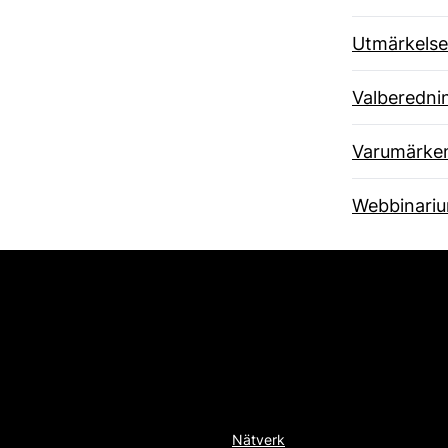
Utmärkelse
Valberedni
Varumärke
Webbinari
Nätverk