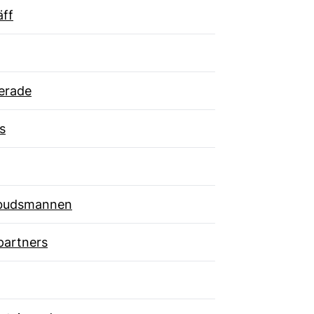
äff
erade
s
budsmannen
partners