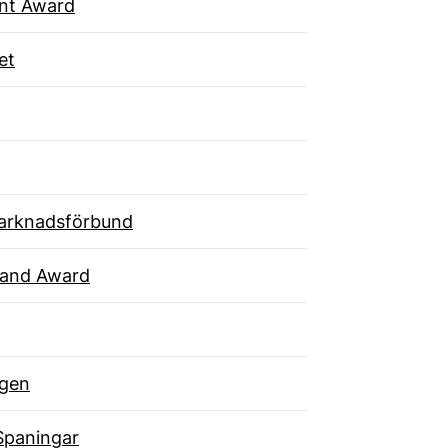
ent Award
et
arknadsförbund
rand Award
gen
Spaningar