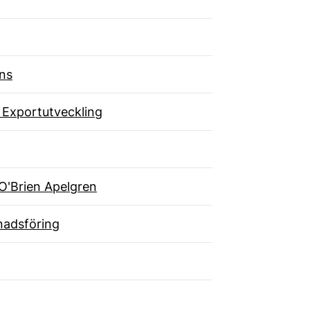
ns
 Exportutveckling
O'Brien Apelgren
adsföring