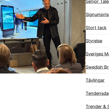
Senior Tal
Signumpris
Stort tack
Styrelse
Sveriges M
Swedish B
Tävlingar
Tendensda
Trender & 