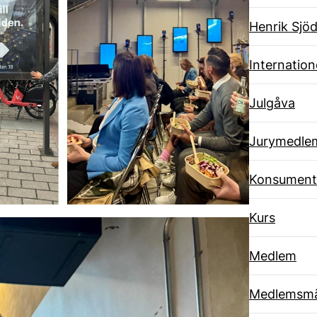
Henrik Sjöd
Internatione
Julgåva
Jurymedle
Konsument
Kurs
Medlem
Medlemsmä