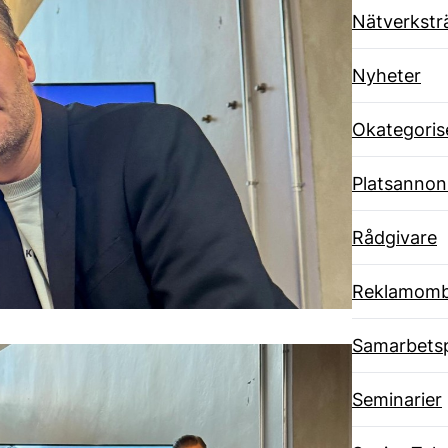
Nätverkstr
Nyheter
Okategoris
Platsannon
Rådgivare
Reklamom
Samarbets
Seminarier