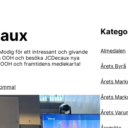
caux
Katego
Almedalen
odig för ett intressant och givande
ens OOH och besöka JCDecaux nya
OOH och framtidens mediekarta!
Årets Byrå
Årets Mark
 komma!
Årets Mark
Årets Varu
Årsmöte