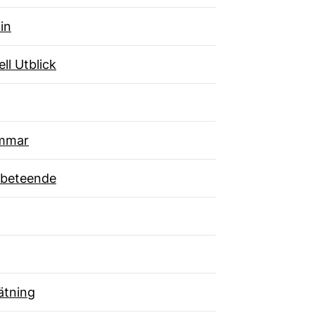
in
ll Utblick
mmar
beteende
tning