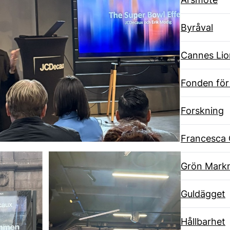
Byråval
Cannes Lio
Fonden för
Forskning
Francesca 
Grön Markn
Guldägget
Hållbarhet