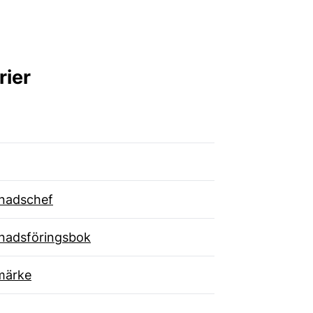
rier
nadschef
nadsföringsbok
märke