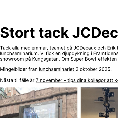
Skip
to
content
Stort tack JCDe
Tack alla medlemmar, teamet på JCDecaux och Erik M
lunchseminarium. Vi fick en djupdykning i Framtid
showroom på Kungsgatan. Om Super Bowl-effekten 
Mingelbilder från
lunchseminariet
2 oktober 2025.
Nästa tillfälle är
7 november – tips dina kollegor att