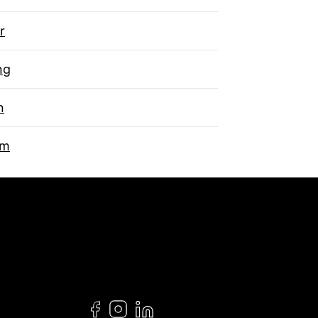
r
ng
n
um