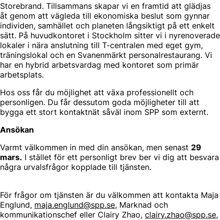
Storebrand. Tillsammans skapar vi en framtid att glädjas
åt genom att vägleda till ekonomiska beslut som gynnar
individen, samhället och planeten långsiktigt på ett enkelt
sätt. På huvudkontoret i Stockholm sitter vi i nyrenoverade
lokaler i nära anslutning till T-centralen med eget gym,
träningslokal och en Svanenmärkt personalrestaurang. Vi
har en hybrid arbetsvardag med kontoret som primär
arbetsplats.
Hos oss får du möjlighet att växa professionellt och
personligen. Du får dessutom goda möjligheter till att
bygga ett stort kontaktnät såväl inom SPP som externt.
Ansökan
Varmt välkommen in med din ansökan, men senast
29
mars.
I stället för ett personligt brev ber vi dig att besvara
några urvalsfrågor kopplade till tjänsten.
För frågor om tjänsten är du välkommen att kontakta Maja
Englund,
maja.englund
@spp.se
, Marknad och
kommunikationschef eller Clairy Zhao,
clairy.zhao@spp.se
,