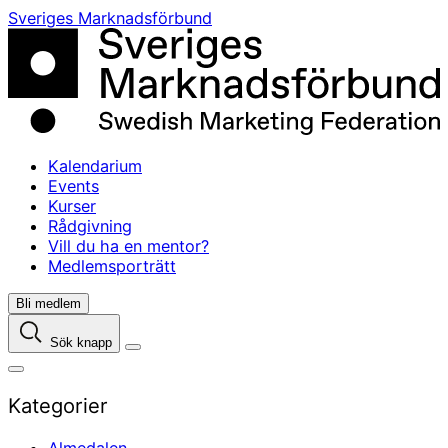
Skip
Sveriges Marknadsförbund
to
content
Kalendarium
Events
Kurser
Rådgivning
Vill du ha en mentor?
Medlemsporträtt
Bli medlem
Sök knapp
Kategorier