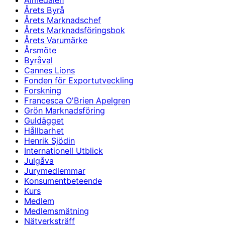
Almedalen
Årets Byrå
Årets Marknadschef
Årets Marknadsföringsbok
Årets Varumärke
Årsmöte
Byråval
Cannes Lions
Fonden för Exportutveckling
Forskning
Francesca O'Brien Apelgren
Grön Marknadsföring
Guldägget
Hållbarhet
Henrik Sjödin
Internationell Utblick
Julgåva
Jurymedlemmar
Konsumentbeteende
Kurs
Medlem
Medlemsmätning
Nätverksträff