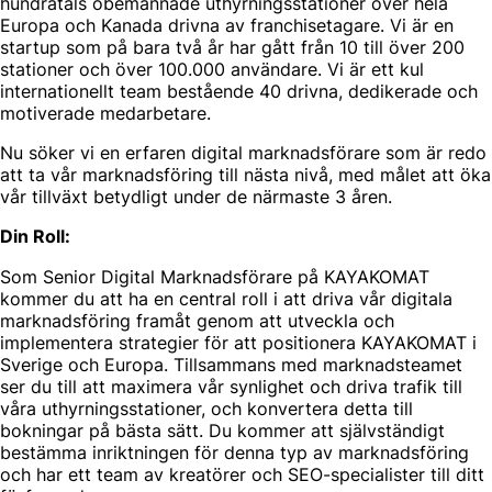
hundratals obemannade uthyrningsstationer över hela
Europa och Kanada drivna av franchisetagare. Vi är en
startup som på bara två år har gått från 10 till över 200
stationer och över 100.000 användare. Vi är ett kul
internationellt team bestående 40 drivna, dedikerade och
motiverade medarbetare.
Nu söker vi en erfaren digital marknadsförare som är redo
att ta vår marknadsföring till nästa nivå, med målet att öka
vår tillväxt betydligt under de närmaste 3 åren.
Din Roll:
Som Senior Digital Marknadsförare på KAYAKOMAT
kommer du att ha en central roll i att driva vår digitala
marknadsföring framåt genom att utveckla och
implementera strategier för att positionera KAYAKOMAT i
Sverige och Europa. Tillsammans med marknadsteamet
ser du till att maximera vår synlighet och driva trafik till
våra uthyrningsstationer, och konvertera detta till
bokningar på bästa sätt. Du kommer att självständigt
bestämma inriktningen för denna typ av marknadsföring
och har ett team av kreatörer och SEO-specialister till ditt