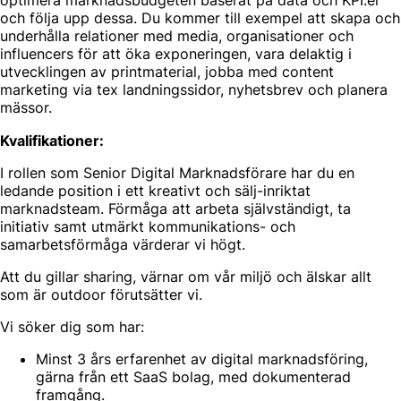
optimera marknadsbudgeten baserat på data och KPI:er
och följa upp dessa. Du kommer till exempel att skapa och
underhålla relationer med media, organisationer och
influencers för att öka exponeringen, vara delaktig i
utvecklingen av printmaterial, jobba med content
marketing via tex landningssidor, nyhetsbrev och planera
mässor.
Kvalifikationer:
I rollen som Senior Digital Marknadsförare har du en
ledande position i ett kreativt och sälj-inriktat
marknadsteam. Förmåga att arbeta självständigt, ta
initiativ samt utmärkt kommunikations- och
samarbetsförmåga värderar vi högt.
Att du gillar sharing, värnar om vår miljö och älskar allt
som är outdoor förutsätter vi.
Vi söker dig som har:
Minst 3 års erfarenhet av digital marknadsföring,
gärna från ett SaaS bolag, med dokumenterad
framgång.