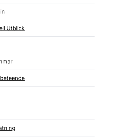
in
ll Utblick
mmar
beteende
tning