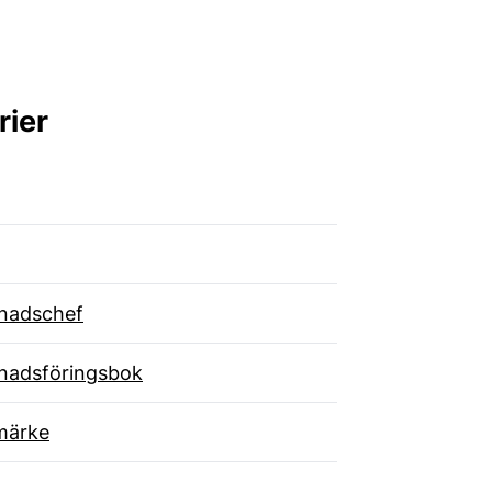
rier
nadschef
nadsföringsbok
märke