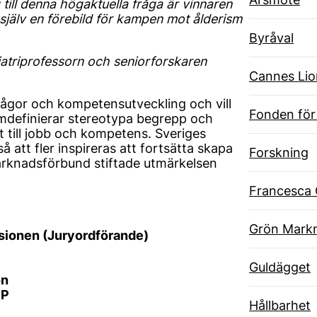
 till denna högaktuella fråga är vinnaren
jälv en förebild för kampen mot ålderism
Byråval
iatriprofessorn och seniorforskaren
Cannes Lio
ågor och kompetensutveckling och vill
Fonden för
mdefinierar stereotypa begrepp och
at till jobb och kompetens. Sveriges
 att fler inspireras att fortsätta skapa
Forskning
 Marknadsförbund stiftade utmärkelsen
Francesca 
Grön Markn
sionen (Juryordförande)
Guldägget
on
PP
Hållbarhet