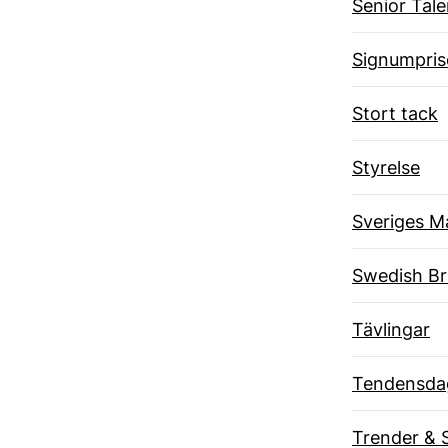
Senior Tal
Signumpris
Stort tack
Styrelse
Sveriges M
Swedish B
Tävlingar
Tendensda
Trender & 