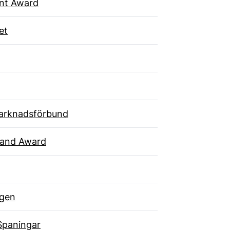
ent Award
et
arknadsförbund
rand Award
gen
Spaningar