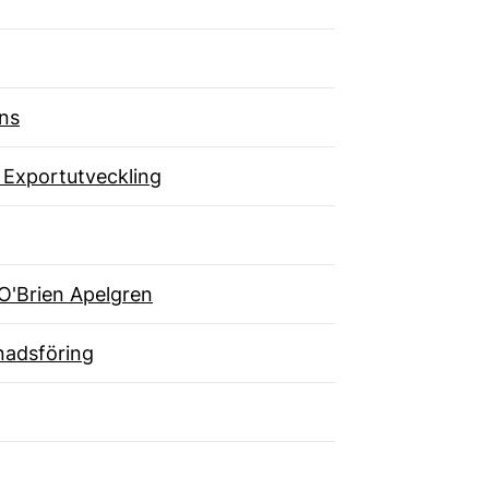
ns
 Exportutveckling
O'Brien Apelgren
adsföring