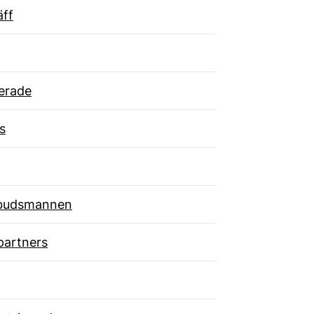
äff
erade
s
budsmannen
partners