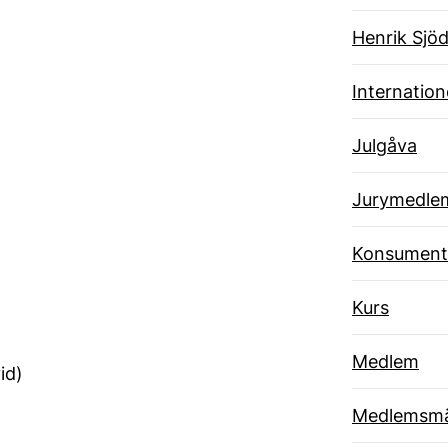
Henrik Sjöd
Internatione
Julgåva
Jurymedle
Konsument
Kurs
Medlem
id)
Medlemsmä