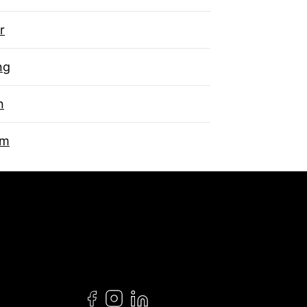
r
ng
n
um