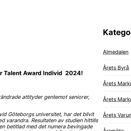
Katego
Almedalen
Årets Byrå
or Talent Award Individ 2024!
Årets Mark
örändrade attityder gentemot seniorer,
Årets Mark
id Göteborgs universitet, har det blivit
Årets Varu
d varandra. Resultaten av studien hittills
ken betitlad med det numera bevingade
Årsmöte