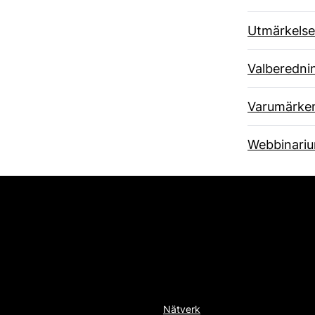
Utmärkelse
Valberedni
Varumärke
Webbinari
Nätverk