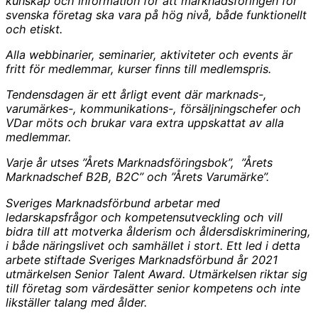
kunskap och information för att marknadsföringen för
svenska företag ska vara på hög nivå, både funktionellt
och etiskt.
Alla webbinarier, seminarier, aktiviteter och events är
fritt för medlemmar, kurser finns till medlemspris.
Tendensdagen är ett årligt event där marknads-,
varumärkes-, kommunikations-, försäljningschefer och
VDar möts och brukar vara extra uppskattat av alla
medlemmar.
Varje år utses ”Årets Marknadsföringsbok”, ”Årets
Marknadschef B2B, B2C” och ”Årets Varumärke”.
Sveriges Marknadsförbund arbetar med
ledarskapsfrågor och kompetensutveckling och vill
bidra till att motverka ålderism och åldersdiskriminering,
i både näringslivet och samhället i stort. Ett led i detta
arbete stiftade Sveriges Marknadsförbund år 2021
utmärkelsen Senior Talent Award. Utmärkelsen riktar sig
till företag som värdesätter senior kompetens och inte
likställer talang med ålder.