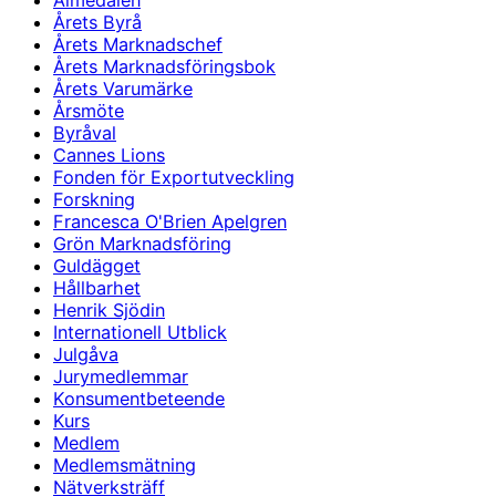
Almedalen
Årets Byrå
Årets Marknadschef
Årets Marknadsföringsbok
Årets Varumärke
Årsmöte
Byråval
Cannes Lions
Fonden för Exportutveckling
Forskning
Francesca O'Brien Apelgren
Grön Marknadsföring
Guldägget
Hållbarhet
Henrik Sjödin
Internationell Utblick
Julgåva
Jurymedlemmar
Konsumentbeteende
Kurs
Medlem
Medlemsmätning
Nätverksträff