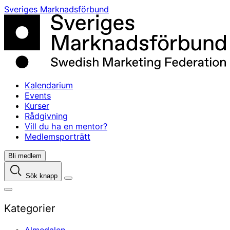
Skip
Sveriges Marknadsförbund
to
content
Kalendarium
Events
Kurser
Rådgivning
Vill du ha en mentor?
Medlemsporträtt
Bli medlem
Sök knapp
Kategorier