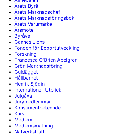
Almedalen
Årets Byrå
Årets Marknadschef
Årets Marknadsföringsbok
Årets Varumärke
Årsmöte
Byråval
Cannes Lions
Fonden för Exportutveckling
Forskning
Francesca O'Brien Apelgren
Grön Marknadsföring
Guldägget
Hållbarhet
Henrik Sjödin
Internationell Utblick
Julgåva
Jurymedlemmar
Konsumentbeteende
Kurs
Medlem
Medlemsmätning
Nätverksträff