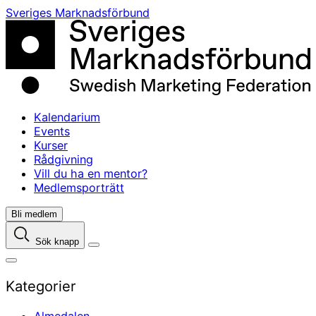
Skip
Sveriges Marknadsförbund
to
content
Kalendarium
Events
Kurser
Rådgivning
Vill du ha en mentor?
Medlemsporträtt
Bli medlem
Sök knapp
Kategorier