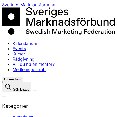
Skip
Sveriges Marknadsförbund
to
content
Kalendarium
Events
Kurser
Rådgivning
Vill du ha en mentor?
Medlemsporträtt
Bli medlem
Sök knapp
Kategorier