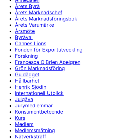
Almedalen
Årets Byrå
Årets Marknadschef
Årets Marknadsföringsbok
Årets Varumärke
Årsmöte
Byråval
Cannes Lions
Fonden för Exportutveckling
Forskning
Francesca O'Brien Apelgren
Grön Marknadsföring
Guldägget
Hållbarhet
Henrik Sjödin
Internationell Utblick
Julgåva
Jurymedlemmar
Konsumentbeteende
Kurs
Medlem
Medlemsmätning
Nätverksträff