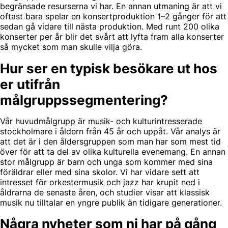
begränsade resurserna vi har. En annan utmaning är att vi
oftast bara spelar en konsertproduktion 1–2 gånger för att
sedan gå vidare till nästa produktion. Med runt 200 olika
konserter per år blir det svårt att lyfta fram alla konserter
så mycket som man skulle vilja göra.
Hur ser en typisk besökare ut hos
er utifrån
målgruppssegmentering?
Vår huvudmålgrupp är musik- och kulturintresserade
stockholmare i åldern från 45 år och uppåt. Vår analys är
att det är i den åldersgruppen som man har som mest tid
över för att ta del av olika kulturella evenemang. En annan
stor målgrupp är barn och unga som kommer med sina
föräldrar eller med sina skolor. Vi har vidare sett att
intresset för orkestermusik och jazz har krupit ned i
åldrarna de senaste åren, och studier visar att klassisk
musik nu tilltalar en yngre publik än tidigare generationer.
Några nyheter som ni har på gång