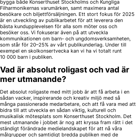
bygga både Konserthuset Stockholms och Kungliga
Filharmonikernas varumärken, samt maximera antal
besökare och biljettförsäljningen. Ett stort fokus för 2025
är en utveckling av publikarbetet för att leverera den
bästa kundupplevelsen för alla som möter oss och
besöker oss. Vi fokuserar även på att utveckla
kommunikationen om barn- och ungdomsverksamheten,
som står för 20–25% av vårt publikunderlag. Under till
exempel en skolkonsertvecka kan vi ha vi totalt runt
10 000 barn i publiken.
Vad är absolut roligast och vad är
mer utmanande?
Det absolut roligaste med mitt jobb är att få arbeta i en
sådan vacker, inspirerande och kreativ miljö med så
många passionerade medarbetare, och att få vara med att
bidra till att utveckla en sådan viktig, kulturell och
musikalisk mötesplats som Konserthuset Stockholm. Det
mest utmanande i jobbet är nog att kryssa fram rätt i det
ständigt förändrade medielandskapet för att nå våra
målgrupper och samtidigt bredda publiken med de