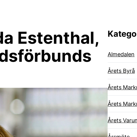
da Estenthal,
Katego
adsförbunds
Almedalen
Årets Byrå
Årets Mark
Årets Mark
Årets Varu
Årsmöte