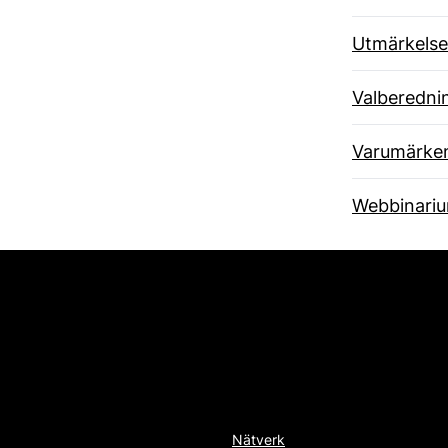
Utmärkelse
Valberedni
Varumärke
Webbinari
Nätverk