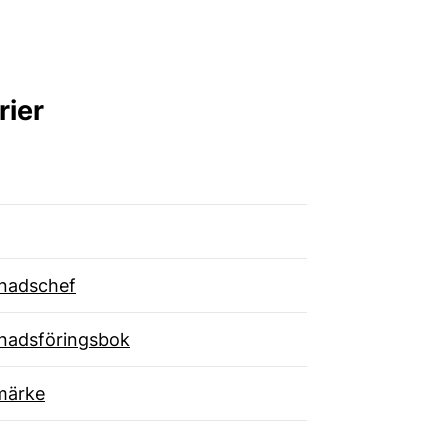
rier
nadschef
nadsföringsbok
märke