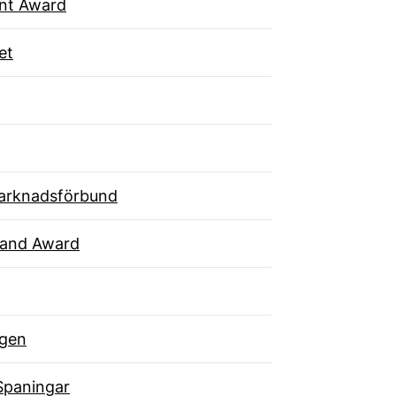
ent Award
et
arknadsförbund
rand Award
gen
Spaningar