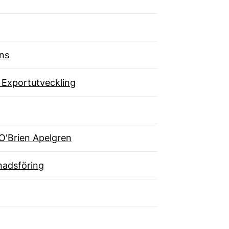
ns
 Exportutveckling
O'Brien Apelgren
adsföring