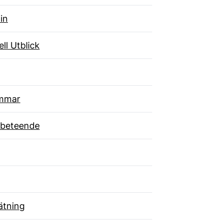
in
ll Utblick
mmar
beteende
tning