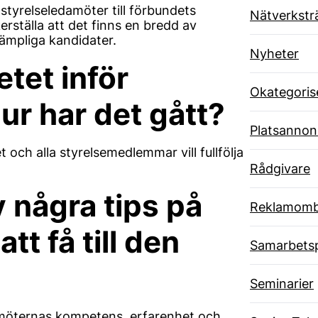
styrelseledamöter till förbundets
Nätverkstr
erställa att det finns en bredd av
lämpliga kandidater.
Nyheter
etet inför
Okategoris
ur har det gått?
Platsannon
 och alla styrelsemedlemmar vill fullfölja
Rådgivare
v några tips på
Reklamom
tt få till den
Samarbets
Seminarier
ledamöternas kompetens, erfarenhet och