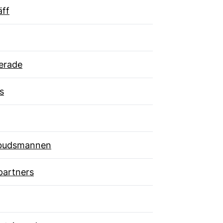
äff
erade
s
budsmannen
partners