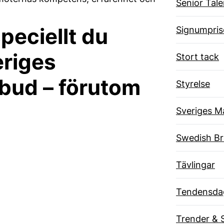
Senior Tal
speciellt du
Signumpris
eriges
Stort tack
bud – förutom
Styrelse
Sveriges M
Swedish B
Tävlingar
Tendensda
Trender & 