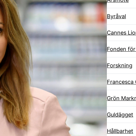
Byråval
Cannes Lio
Fonden för
Forskning
Francesca 
Grön Markn
Guldägget
Hållbarhet