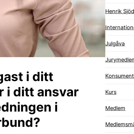
Henrik Sjöd
Internatione
Julgåva
Jurymedle
ast i ditt
Konsument
i ditt ansvar
Kurs
edningen i
Medlem
rbund?
Medlemsmä