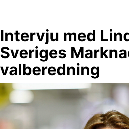
Skip
to
content
Intervju med Lin
Sveriges Markn
valberedning