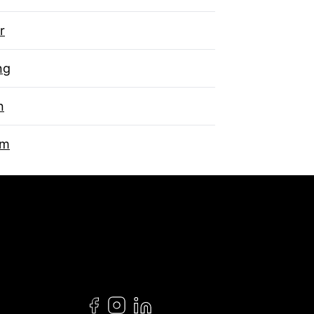
r
ng
n
um