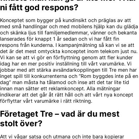
ni fått god respons?
Konceptet som bygger på kundinsikt och präglas av att
med små handlingar och med mobilens hjälp kan du glädja
och skänka ljus till familjemedlemmar, vänner och bekanta
lanserades för knappt 1 år sedan och vi har fått fin
respons från kunderna. I kampanjmätning så kan vi se att
det är det mest omtyckta konceptet inom telekom just nu.
Vi kan se att vi gör en förflyttning genom att fler kunder
idag har en mer positiv inställning till vårt varumärke. Vi
jobbar med att stärka avsändarkopplingen till Tre men har
inget spill till konkurrenterna och “Rom byggdes inte på en
dag” man måsta ha tålamod och inse att det tar lite tid
innan man sätter ett reklamkoncept. Alla mätningar
indikerar att det går åt rätt håll och att vårt nya koncept
förflyttar vårt varumärke i rätt riktning.
Företaget Tre – vad är du mest
stolt över?
Att vi vågar satsa och utmana och inte bara kopierar