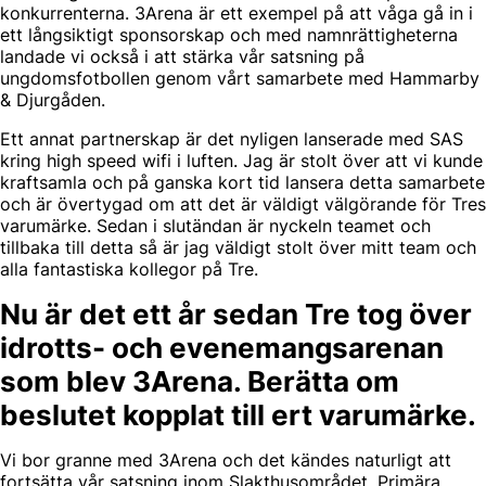
konkurrenterna. 3Arena är ett exempel på att våga gå in i
ett långsiktigt sponsorskap och med namnrättigheterna
landade vi också i att stärka vår satsning på
ungdomsfotbollen genom vårt samarbete med Hammarby
& Djurgåden.
Ett annat partnerskap är det nyligen lanserade med SAS
kring high speed wifi i luften. Jag är stolt över att vi kunde
kraftsamla och på ganska kort tid lansera detta samarbete
och är övertygad om att det är väldigt välgörande för Tres
varumärke. Sedan i slutändan är nyckeln teamet och
tillbaka till detta så är jag väldigt stolt över mitt team och
alla fantastiska kollegor på Tre.
Nu är det ett år sedan Tre tog över
idrotts- och evenemangsarenan
som blev 3Arena. Berätta om
beslutet kopplat till ert varumärke.
Vi bor granne med 3Arena och det kändes naturligt att
fortsätta vår satsning inom Slakthusområdet. Primära