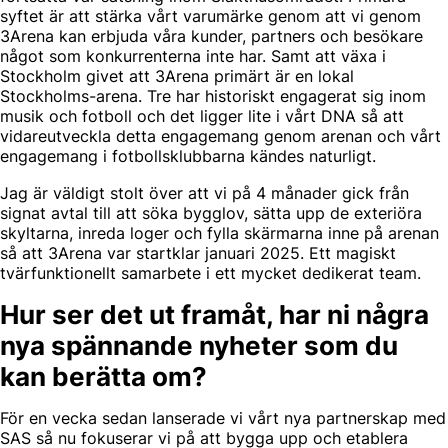
syftet är att stärka vårt varumärke genom att vi genom
3Arena kan erbjuda våra kunder, partners och besökare
något som konkurrenterna inte har. Samt att växa i
Stockholm givet att 3Arena primärt är en lokal
Stockholms-arena. Tre har historiskt engagerat sig inom
musik och fotboll och det ligger lite i vårt DNA så att
vidareutveckla detta engagemang genom arenan och vårt
engagemang i fotbollsklubbarna kändes naturligt.
Jag är väldigt stolt över att vi på 4 månader gick från
signat avtal till att söka bygglov, sätta upp de exteriöra
skyltarna, inreda loger och fylla skärmarna inne på arenan
så att 3Arena var startklar januari 2025. Ett magiskt
tvärfunktionellt samarbete i ett mycket dedikerat team.
Hur ser det ut framåt, har ni några
nya spännande nyheter som du
kan berätta om?
För en vecka sedan lanserade vi vårt nya partnerskap med
SAS så nu fokuserar vi på att bygga upp och etablera