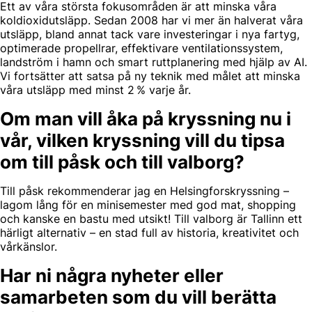
Ett av våra största fokusområden är att minska våra
koldioxidutsläpp. Sedan 2008 har vi mer än halverat våra
utsläpp, bland annat tack vare investeringar i nya fartyg,
optimerade propellrar, effektivare ventilationssystem,
landström i hamn och smart ruttplanering med hjälp av AI.
Vi fortsätter att satsa på ny teknik med målet att minska
våra utsläpp med minst 2 % varje år.
Om man vill åka på kryssning nu i
vår, vilken kryssning vill du tipsa
om till påsk och till valborg?
Till påsk rekommenderar jag en Helsingforskryssning –
lagom lång för en minisemester med god mat, shopping
och kanske en bastu med utsikt! Till valborg är Tallinn ett
härligt alternativ – en stad full av historia, kreativitet och
vårkänslor.
Har ni några nyheter eller
samarbeten som du vill berätta