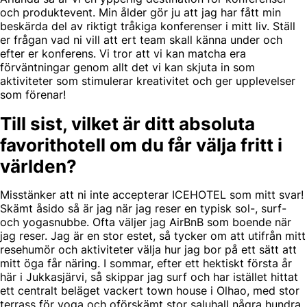
och produktevent. Min ålder gör ju att jag har fått min
beskärda del av riktigt tråkiga konferenser i mitt liv. Ställ
er frågan vad ni vill att ert team skall känna under och
efter er konferens. Vi tror att vi kan matcha era
förväntningar genom allt det vi kan skjuta in som
aktiviteter som stimulerar kreativitet och ger upplevelser
som förenar!
Till sist, vilket är ditt absoluta
favorithotell om du får välja fritt i
världen?
Misstänker att ni inte accepterar ICEHOTEL som mitt svar!
Skämt åsido så är jag när jag reser en typisk sol-, surf-
och yogasnubbe. Ofta väljer jag AirBnB som boende när
jag reser. Jag är en stor estet, så tycker om att utifrån mitt
resehumör och aktiviteter välja hur jag bor på ett sätt att
mitt öga får näring. I sommar, efter ett hektiskt första år
här i Jukkasjärvi, så skippar jag surf och har istället hittat
ett centralt beläget vackert town house i Olhao, med stor
terrass för yoga och oförskämt stor saluhall några hundra