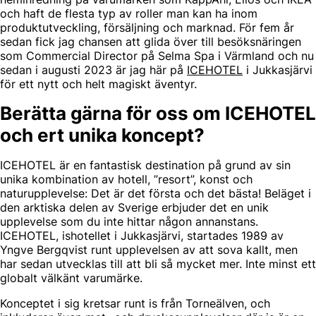
och haft de flesta typ av roller man kan ha inom
produktutveckling, försäljning och marknad. För fem år
sedan fick jag chansen att glida över till besöksnäringen
som Commercial Director på Selma Spa i Värmland och nu
sedan i augusti 2023 är jag här på
ICEHOTEL
i Jukkasjärvi
för ett nytt och helt magiskt äventyr.
Berätta gärna för oss om ICEHOTEL
och ert unika koncept?
ICEHOTEL är en fantastisk destination på grund av sin
unika kombination av hotell, ”resort”, konst och
naturupplevelse: Det är det första och det bästa! Beläget i
den arktiska delen av Sverige erbjuder det en unik
upplevelse som du inte hittar någon annanstans.
ICEHOTEL, ishotellet i Jukkasjärvi, startades 1989 av
Yngve Bergqvist runt upplevelsen av att sova kallt, men
har sedan utvecklas till att bli så mycket mer. Inte minst ett
globalt välkänt varumärke.
Konceptet i sig kretsar runt is från Torneälven, och