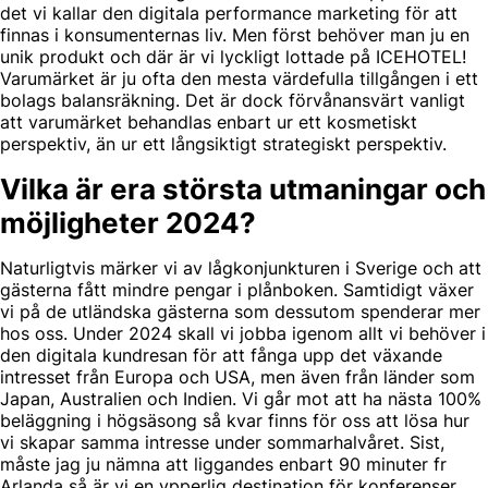
det vi kallar den digitala performance marketing för att
finnas i konsumenternas liv. Men först behöver man ju en
unik produkt och där är vi lyckligt lottade på ICEHOTEL!
Varumärket är ju ofta den mesta värdefulla tillgången i ett
bolags balansräkning. Det är dock förvånansvärt vanligt
att varumärket behandlas enbart ur ett kosmetiskt
perspektiv, än ur ett långsiktigt strategiskt perspektiv.
Vilka är era största utmaningar och
möjligheter 2024?
Naturligtvis märker vi av lågkonjunkturen i Sverige och att
gästerna fått mindre pengar i plånboken. Samtidigt växer
vi på de utländska gästerna som dessutom spenderar mer
hos oss. Under 2024 skall vi jobba igenom allt vi behöver i
den digitala kundresan för att fånga upp det växande
intresset från Europa och USA, men även från länder som
Japan, Australien och Indien. Vi går mot att ha nästa 100%
beläggning i högsäsong så kvar finns för oss att lösa hur
vi skapar samma intresse under sommarhalvåret. Sist,
måste jag ju nämna att liggandes enbart 90 minuter fr
Arlanda så är vi en ypperlig destination för konferenser