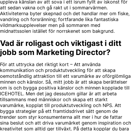
uppleva känslan av att sova i ett isrum fyllt av iskonst för
att sedan vakna och gå rakt ut i sommarvärmen.
Aktiviteterna byter skepnad och det handlar mer om fiske,
vandring och forsränning; fortfarande lika fantastiska
vildmarksupplevelser men på sommaren med
midnattssolen istället för norrskenet som bakgrund.
Vad är roligast och viktigast i ditt
jobb som Marketing Director?
För att uttrycka det riktigt kort – Att använda
kommunikation och produktutveckling för att skapa
oemotståndlig attraktion till ett varumärke av oförglömliga
minnen och känslor. Så, mitt jobb är att skapa berättelser
om is och bygga positiva känslor och minnen kopplade till
ICEHOTEL. Men det jag dessutom gillar är att arbeta
tillsammans med människor och skapa ett starkt
varumärke, kopplat till produktutveckling och NPS. Att
bygga strategier på ett framtidsdrivet sätt genom de
trender som styr konsumenterna allt mer i hur de fattar
sina beslut och att driva varumärket genom inspiration och
kreativitet som alltid ger tillväxt. På detta kopplar du bara