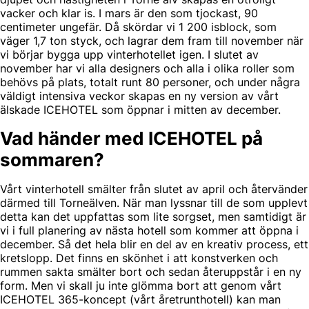
vacker och klar is. I mars är den som tjockast, 90
centimeter ungefär. Då skördar vi 1 200 isblock, som
väger 1,7 ton styck, och lagrar dem fram till november när
vi börjar bygga upp vinterhotellet igen. I slutet av
november har vi alla designers och alla i olika roller som
behövs på plats, totalt runt 80 personer, och under några
väldigt intensiva veckor skapas en ny version av vårt
älskade ICEHOTEL som öppnar i mitten av december.
Vad händer med ICEHOTEL på
sommaren?
Vårt vinterhotell smälter från slutet av april och återvänder
därmed till Torneälven. När man lyssnar till de som upplevt
detta kan det uppfattas som lite sorgset, men samtidigt är
vi i full planering av nästa hotell som kommer att öppna i
december. Så det hela blir en del av en kreativ process, ett
kretslopp. Det finns en skönhet i att konstverken och
rummen sakta smälter bort och sedan återuppstår i en ny
form. Men vi skall ju inte glömma bort att genom vårt
ICEHOTEL 365-koncept (vårt åretrunthotell) kan man