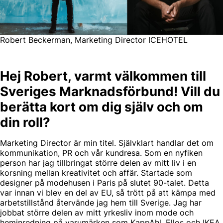
Robert Beckerman, Marketing Director ICEHOTEL
Hej Robert, varmt välkommen till
Sveriges Marknadsförbund! Vill du
berätta kort om dig själv och om
din roll?
Marketing Director är min titel. Självklart handlar det om
kommunikation, PR och vår kundresa. Som en nyfiken
person har jag tillbringat större delen av mitt liv i en
korsning mellan kreativitet och affär. Startade som
designer på modehusen i Paris på slutet 90-talet. Detta
var innan vi blev en del av EU, så trött på att kämpa med
arbetstillstånd återvände jag hem till Sverige. Jag har
jobbat större delen av mitt yrkesliv inom mode och
heminredning på varumärken som KappAhl, Ellos och IKEA