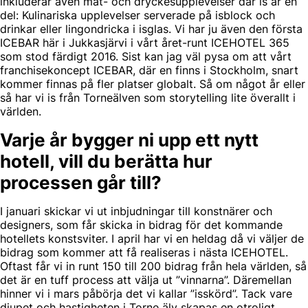
inkluderar även mat- och dryckesupplevelser där is är en
del: Kulinariska upplevelser serverade på isblock och
drinkar eller lingondricka i isglas. Vi har ju även den första
ICEBAR här i Jukkasjärvi i vårt året-runt ICEHOTEL 365
som stod färdigt 2016. Sist kan jag väl pysa om att vårt
franchisekoncept ICEBAR, där en finns i Stockholm, snart
kommer finnas på fler platser globalt. Så om något år eller
så har vi is från Torneälven som storytelling lite överallt i
världen.
Varje år bygger ni upp ett nytt
hotell, vill du berätta hur
processen går till?
I januari skickar vi ut inbjudningar till konstnärer och
designers, som får skicka in bidrag för det kommande
hotellets konstsviter. I april har vi en heldag då vi väljer de
bidrag som kommer att få realiseras i nästa ICEHOTEL.
Oftast får vi in runt 150 till 200 bidrag från hela världen, så
det är en tuff process att välja ut ”vinnarna”. Däremellan
hinner vi i mars påbörja det vi kallar ”isskörd”. Tack vare
djupet och hastigheten i Torne älv skapas en otroligt