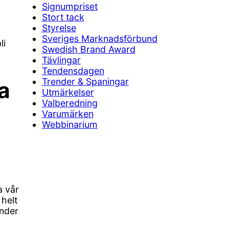
Signumpriset
Stort tack
Styrelse
Sveriges Marknadsförbund
li
Swedish Brand Award
Tävlingar
Tendensdagen
Trender & Spaningar
a
Utmärkelser
Valberedning
Varumärken
Webbinarium
a vår
 helt
under