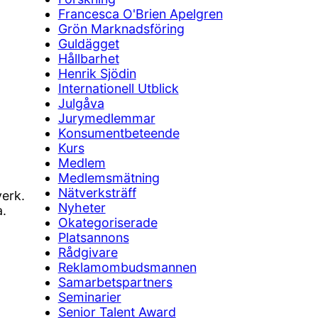
Francesca O'Brien Apelgren
Grön Marknadsföring
Guldägget
Hållbarhet
Henrik Sjödin
Internationell Utblick
Julgåva
Jurymedlemmar
Konsumentbeteende
Kurs
Medlem
Medlemsmätning
Nätverksträff
verk.
Nyheter
a.
Okategoriserade
Platsannons
Rådgivare
Reklamombudsmannen
Samarbetspartners
Seminarier
Senior Talent Award