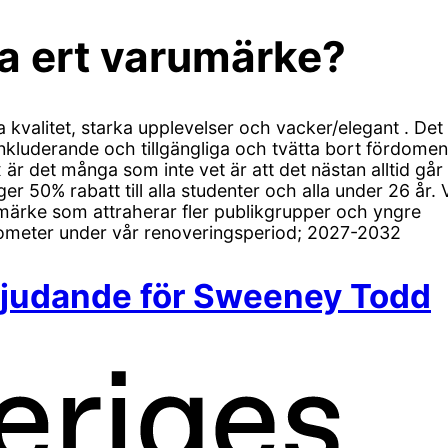
va ert varumärke?
 kvalitet, starka upplevelser och vacker/elegant . Det 
inkluderande och tillgängliga och tvätta bort fördomen
är det många som inte vet är att det nästan alltid går 
D ger 50% rabatt till alla studenter och alla under 26 år. 
märke som attraherar fler publikgrupper och yngre
Gasometer under vår renoveringsperiod; 2027-2032
bjudande för Sweeney Todd