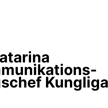
atarina
munikations-
gschef Kunglig