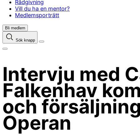
Rådgivning
Vill du ha en mentor?
Medlemsporträtt
Bli medlem
Sök knapp
Intervju med C
Falkenhav kom
och försäljnin
Operan