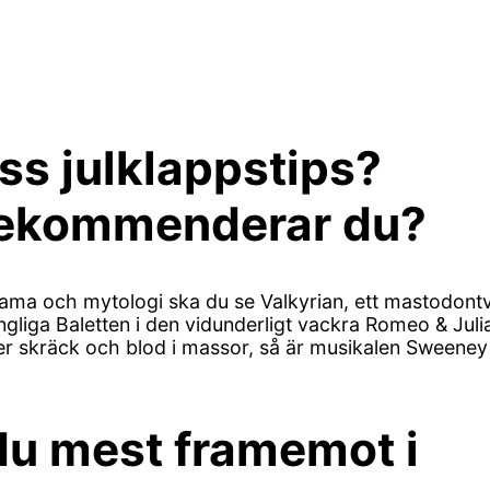
ss julklappstips?
 rekommenderar du?
 drama och mytologi ska du se Valkyrian, ett mastodont
gliga Baletten i den vidunderligt vackra Romeo & Juli
Eller skräck och blod i massor, så är musikalen Sweeney
 du mest framemot i