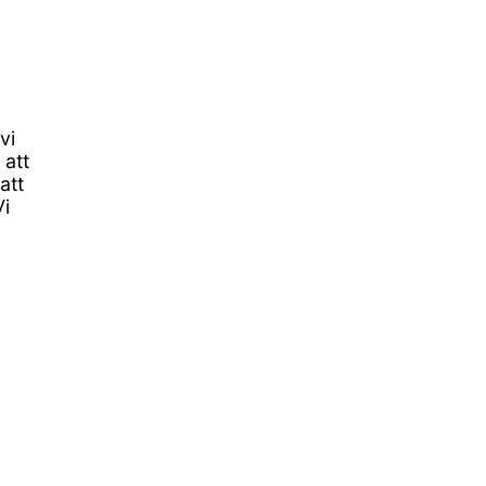
vi
 att
att
Vi