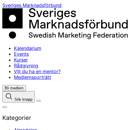
Skip
Sveriges Marknadsförbund
to
content
Kalendarium
Events
Kurser
Rådgivning
Vill du ha en mentor?
Medlemsporträtt
Bli medlem
Sök knapp
Kategorier