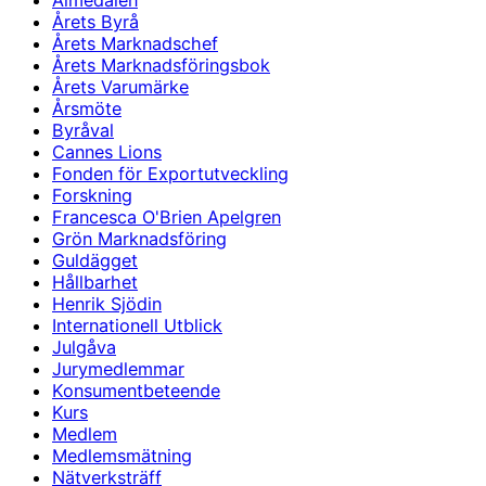
Almedalen
Årets Byrå
Årets Marknadschef
Årets Marknadsföringsbok
Årets Varumärke
Årsmöte
Byråval
Cannes Lions
Fonden för Exportutveckling
Forskning
Francesca O'Brien Apelgren
Grön Marknadsföring
Guldägget
Hållbarhet
Henrik Sjödin
Internationell Utblick
Julgåva
Jurymedlemmar
Konsumentbeteende
Kurs
Medlem
Medlemsmätning
Nätverksträff